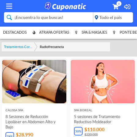
0
DESTACADOS
ATRAPA OFERTAS
SPA & MASAJES
PONTE BE
Tratamientos Corporales
Radiofrecuencia
CALISSA SPA
SPA BOREAL
8 Sesiones de Reducción
5 sesiones de Tratamiento
Lipoláser en Abdomen Alto y
Reductivo Moldeador
Bajo
$110.000
50
%
$28.990
$220.000
78
%