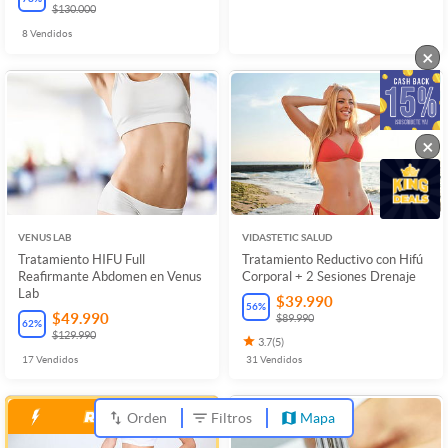
$130.000
8
Vendidos
×
×
VENUS LAB
VIDASTETIC SALUD
Tratamiento HIFU Full
Tratamiento Reductivo con Hifú
Reafirmante Abdomen en Venus
Corporal + 2 Sesiones Drenaje
Lab
$39.990
56
%
$49.990
$89.990
62
%
$129.990
3.7
(
5
)
17
Vendidos
31
Vendidos
Orden
Filtros
Mapa