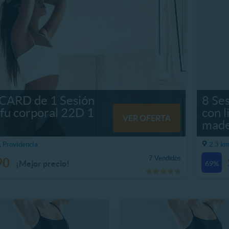
CARD de 1 Sesión
8 Se
fu corporal 22D 1
con 
VER OFERTA
made
, Providencia
2.3 km
7 Vendidos
90
¡Mejor precio!
69%