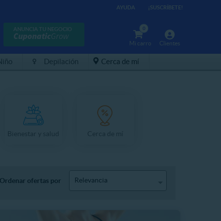
AYUDA
¡SUSCRÍBETE!
0
ANUNCIA TU NEGOCIO
Mi carro
Clientes
Niño
Depilación
Cerca de mí
Bienestar y salud
Cerca de mí
Relevancia
Ordenar ofertas por