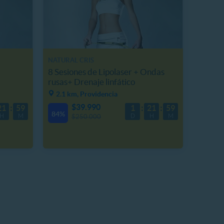
NATURAL CRIS
8 Sesiones de Lipolaser + Ondas
rusas+ Drenaje linfático
2.1 km, Providencia
$39.990
21
59
1
21
59
84%
H
M
D
H
M
$250.000