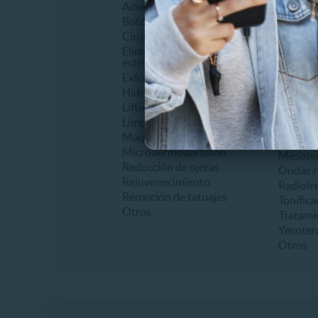
Acné
Abdomin
Botox
Anticelu
Cirugía facial
Auricul
Eliminación de cicatrices o
Carboxi
estrías
Criolipó
Exfoliantes o Peeling
Drenaje 
Hidratantes
Electro
Lifting
Laserlip
Limpieza facial
Levanta
Maquillaje
Lipoesc
Microdermoabrasión
Mesoter
Reducción de ojeras
Ondas r
Rejuvenecimiento
Radiofr
Remoción de tatuajes
Tonifica
Otros
Tratami
Yesoter
Otros