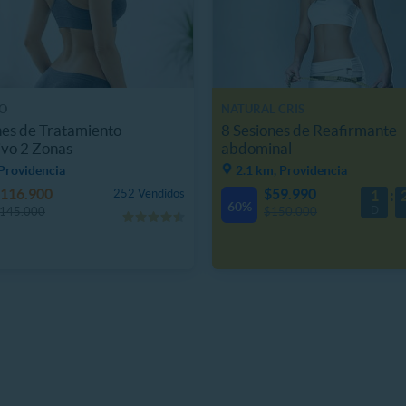
O
NATURAL CRIS
nes de Tratamiento
8 Sesiones de Reafirmante
vo 2 Zonas
abdominal
Providencia
2.1 km, Providencia
116.900
$59.990
252 Vendidos
1
60%
D
145.000
$150.000