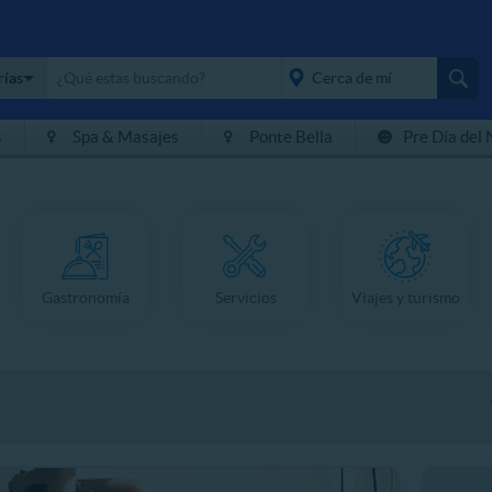
rías
s
Spa & Masajes
Ponte Bella
Pre Día del 
placeholder="Todo el
país">
Gastronomía
Servicios
Viajes y turismo