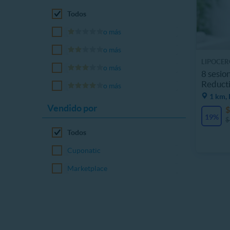
Todos
o más
o más
LIPOCER
o más
8 sesio
Reducti
o más
1 km, 
Vendido por
$
19%
$
Todos
Cuponatic
Marketplace