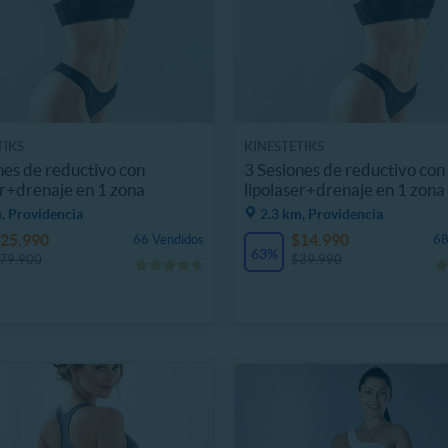
TIKS
KINESTETIKS
nes de reductivo con
3 Sesiones de reductivo con
er+drenaje en 1 zona
lipolaser+drenaje en 1 zona
, Providencia
2.3 km, Providencia
25.990
$14.990
66 Vendidos
68
63%
79.900
$39.990