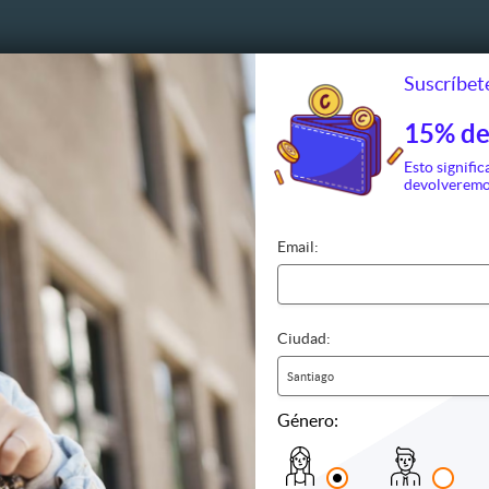
Suscríbete
15% de
e y Pedicure
Glúteos
Depilaci
Esto signific
devolveremo
ado
Celulitis
Axila
re
Levantamiento
Bozo
 de manos o pies
Tonificación
Brazilian
Email:
e
Cuerpo c
a clínica
Espalda
ílicas
Pierna
Rebaje
Ciudad:
Rostro
Zona a el
Santiago
Otros
Género:
entos Corporales
Gimnasio y Fitness
Peluquerí