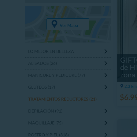
Ver Mapa
LO MEJOR EN BELLEZA
GIFT
ALISADOS (26)
de Hi
zona
MANICURE Y PEDICURE (77)
2.3 km
GLÚTEOS (17)
$6.9
TRATAMIENTOS REDUCTORES (21)
DEPILACIÓN (91)
MAQUILLAJE (75)
ROSTRO Y PIEL (318)