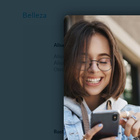
Belleza
Alisados
Manicur
Alisado Brasilero
Esmalt
Alisado Keratina
Manicu
Otros
Masajes
Pedicur
Podologí
Uñas Acr
Otros
Rostro y piel
Tratami