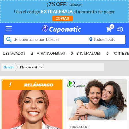
¡
7%
OFF
!
(500 usos)
Usa el código
EXTRAREBAJA
al momento de pagar
COPIAR
0
DESTACADOS
ATRAPA OFERTAS
SPA & MASAJES
PONTE BE
Dental
Blanqueamiento
CONSULDENT