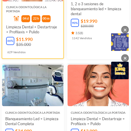
1, 2 o 3 sesiones de
CLINICA ODONTOLÓGICA LA
blanqueamiento led + limpieza
PORTADA
dental
04
d
22
h
00
m
$19.990
90
%
$200.000
Limpieza Dental + Destartraje
×
+ Profilaxis + Pulido
3.5
(
8
)
1142
Vendidos
$11.990
66
%
$35.000
629
Vendidos
×
CLINICA ODONTOLÓGICA LA PORTADA
CLINICA ODONTOLÓGICA LA PORTADA
Blanqueamiento Led + Limpieza
Limpieza Dental + Destartraje +
Dental Completa
Profilaxis + Pulido