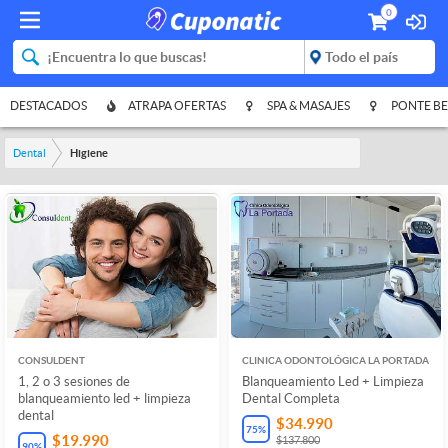
0
DESTACADOS
ATRAPA OFERTAS
SPA & MASAJES
PONTE BE
Dental
Higiene
CONSULDENT
CLINICA ODONTOLÓGICA LA PORTADA
1, 2 o 3 sesiones de
Blanqueamiento Led + Limpieza
blanqueamiento led + limpieza
Dental Completa
dental
$34.990
75
%
$19.990
$137.800
90
%