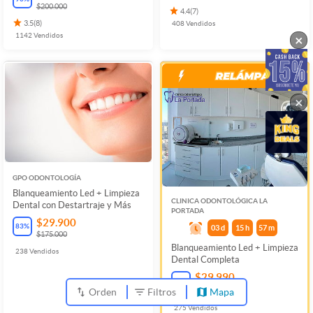
$200.000
4.4
(
7
)
3.5
(
8
)
408
Vendidos
1142
Vendidos
×
×
GPO ODONTOLOGÍA
Blanqueamiento Led + Limpieza
CLINICA ODONTOLÓGICA LA
Dental con Destartraje y Más
PORTADA
$29.900
83
%
03
d
15
h
57
m
$175.000
Blanqueamiento Led + Limpieza
238
Vendidos
Dental Completa
$29.990
78
%
$137.800
Orden
Filtros
Mapa
275
Vendidos