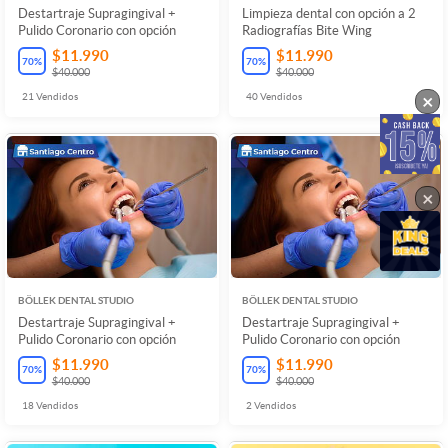
Destartraje Supragingival +
Limpieza dental con opción a 2
Pulido Coronario con opción
Radiografías Bite Wing
$11.990
$11.990
70
%
70
%
$40.000
$40.000
×
21
Vendidos
40
Vendidos
×
BÖLLEK DENTAL STUDIO
BÖLLEK DENTAL STUDIO
Destartraje Supragingival +
Destartraje Supragingival +
Pulido Coronario con opción
Pulido Coronario con opción
$11.990
$11.990
70
%
70
%
$40.000
$40.000
18
Vendidos
2
Vendidos