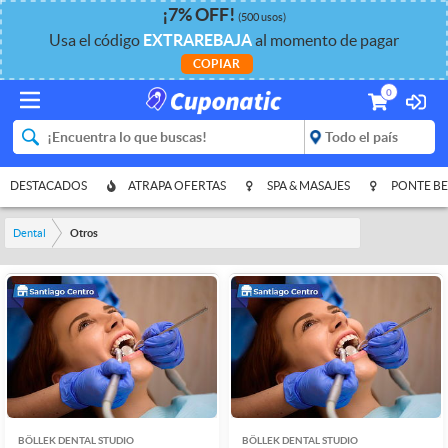
¡
7%
OFF
!
(500 usos)
Usa el código
EXTRAREBAJA
al momento de pagar
COPIAR
0
DESTACADOS
ATRAPA OFERTAS
SPA & MASAJES
PONTE BE
Dental
Otros
BÖLLEK DENTAL STUDIO
BÖLLEK DENTAL STUDIO