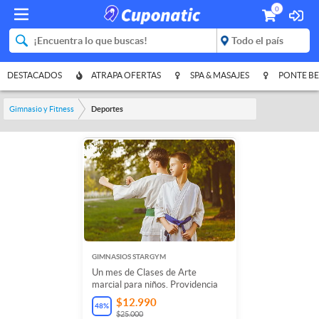
0
DESTACADOS
ATRAPA OFERTAS
SPA & MASAJES
PONTE BE
Gimnasio y Fitness
Deportes
GIMNASIOS STARGYM
Un mes de Clases de Arte
marcial para niños. Providencia
$12.990
48
%
$25.000