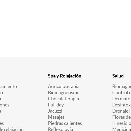
Spa y Relajación
Salud
eamiento
Auriculoterapia
Biomagn
mo
Biomagnetismo
Control 
e
Chocolaterapia
Dermatol
iones
Full day
Desintox
s
Jacuzzi
Drenaje l
Masajes
Flores d
es
Piedras calientes
Kinesiolo
e relajación
Reflexología
Medicina