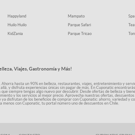
Happyland
Mampato
Spa
Huilo Huilo
Parque Safari
Tea
KidZania
Parque Tricao
Ton
elleza, Viajes, Gastronomía y Más!
. Ahorra hasta un 90% en belleza, restaurantes, viajes, entretenimiento y servici
allá, y disfruta experiencias únicas sin pagar de más. En Cuponatic encontrar
a que siempre tengas algo nuevo por descubrir. Desde ofertas de belleza y biene
nimiento y los servicios al mejor precio. Aprovecha nuestras ofertas, descuento
le ya disfrutan de los beneficios de comprar con Cuponatic: ahorro, variedad y c
sta menos con Cuponatic, tu portal número uno de descuentos en Chile.