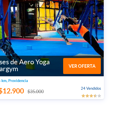
ses de Aero Yoga
VER OFERTA
targym
 km, Providencia
24 Vendidos
$12.900
$35.000