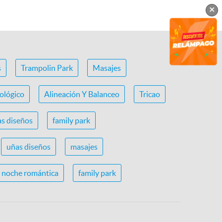
×
s
Trampolin Park
Masajes
ológico
Alineación Y Balanceo
Tricao
s diseños
family park
uñas diseños
masajes
noche romántica
family park