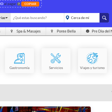
NO
al pagar
?
COPIAR
rías
s
Spa & Masajes
Ponte Bella
Pre Día del 
placeholder="Todo el
país">
Gastronomía
Servicios
Viajes y turismo