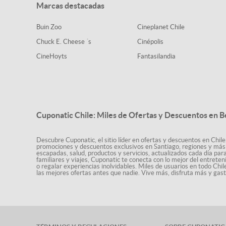
Marcas destacadas
Buin Zoo
Cineplanet Chile
Chuck E. Cheese ´s
Cinépolis
CineHoyts
Fantasilandia
Cuponatic Chile: Miles de Ofertas y Descuentos en B
Descubre Cuponatic, el sitio líder en ofertas y descuentos en Chile
promociones y descuentos exclusivos en Santiago, regiones y más 
escapadas, salud, productos y servicios, actualizados cada día par
familiares y viajes, Cuponatic te conecta con lo mejor del entrete
o regalar experiencias inolvidables. Miles de usuarios en todo Chi
las mejores ofertas antes que nadie. Vive más, disfruta más y ga