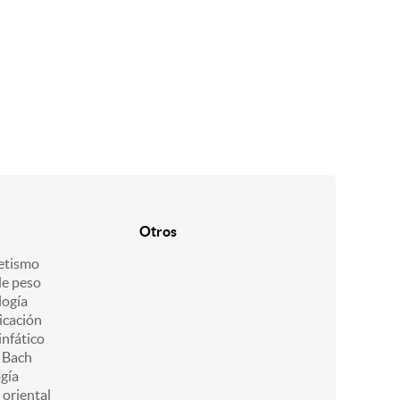
Otros
etismo
de peso
ogía
icación
infático
e Bach
gía
 oriental