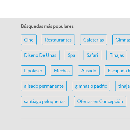
Búsquedas más populares
Cine
Restaurantes
Cafeterías
Gimnas
Diseño De Uñas
Spa
Safari
Tinajas
Lipolaser
Mechas
Alisado
Escapada 
alisado permanente
gimnasio pacific
tinaj
santiago peluquerías
Ofertas en Concepción