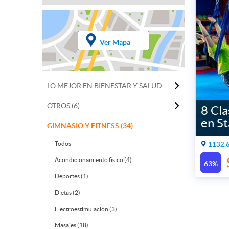
Ver Mapa
LO MEJOR EN BIENESTAR Y SALUD
OTROS (6)
8 Cla
en S
GIMNASIO Y FITNESS (34)
Todos
1132.6
Acondicionamiento físico (4)
63%
Deportes (1)
Dietas (2)
Electroestimulación (3)
Masajes (18)