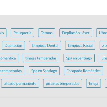
io
Peluquería
Termas
Depilación Láser
Uña
Depilación
Limpieza Dental
Limpieza Facial
Zo
Romántica
tinajas temperadas
Spa en Santiago
uña
as temperadas
Spa en Santiago
Escapada Romántica
alisado permanente
piscinas temperadas
tinaja