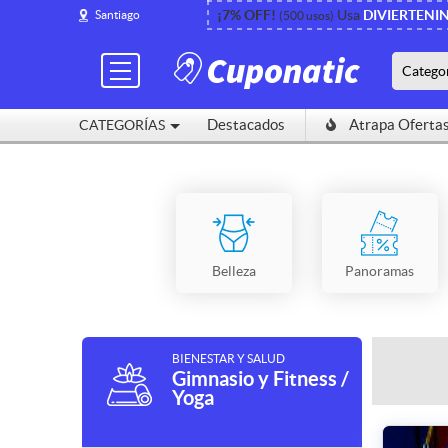
¡7% OFF!
Usa
DIVIERTENI
Santiago
(500 usos)
Catego
Destacados
Atrapa Oferta
CATEGORÍAS
Belleza
Panoramas
BIENESTAR Y SALUD
Gimnasio y Fitness /
Yoga