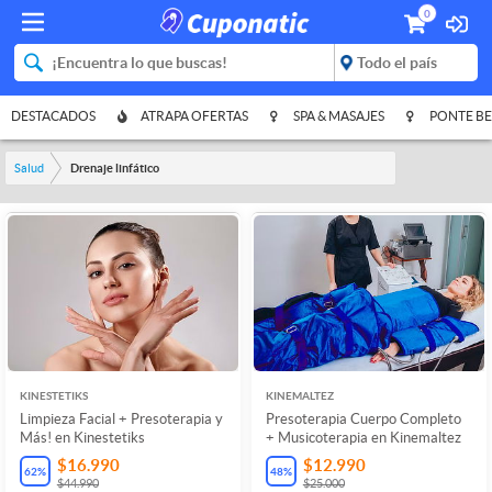
0
DESTACADOS
ATRAPA OFERTAS
SPA & MASAJES
PONTE BE
Salud
Drenaje linfático
KINESTETIKS
KINEMALTEZ
Limpieza Facial + Presoterapia y
Presoterapia Cuerpo Completo
Más! en Kinestetiks
+ Musicoterapia en Kinemaltez
$16.990
$12.990
62
%
48
%
$44.990
$25.000