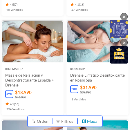
4.5
(
7
)
4.1
(
16
)
46
Vendidos
27
Vendidos
×
×
KINEMALTEZ
ROSSO SPA
Masaje de Relajación y
Drenaje Linfático Desintoxicante
Descontracturante Espalda +
en Rosso Spa
Drenaje
$31.990
20
%
$18.990
$39.990
59
%
$46.000
1
Vendidos
4.1
(
16
)
294
Vendidos
Orden
Filtros
Mapa