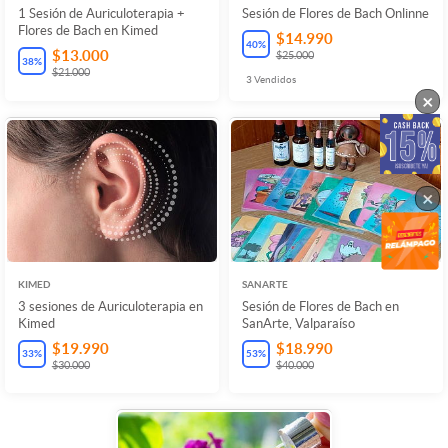
1 Sesión de Auriculoterapia +
Sesión de Flores de Bach Onlinne
Flores de Bach en Kimed
$14.990
40
%
$13.000
$25.000
38
%
$21.000
3
Vendidos
×
×
KIMED
SANARTE
3 sesiones de Auriculoterapia en
Sesión de Flores de Bach en
Kimed
SanArte, Valparaíso
$19.990
$18.990
33
%
53
%
$30.000
$40.000