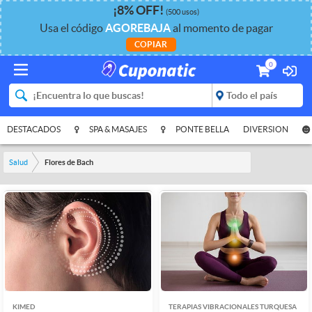
¡
8%
OFF
!
(500 usos)
Usa el código
AGOREBAJA
al momento de pagar
COPIAR
0
DESTACADOS
SPA & MASAJES
PONTE BELLA
DIVERSION
Salud
Flores de Bach
KIMED
TERAPIAS VIBRACIONALES TURQUESA