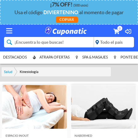
¡
7%
OFF
!
(500 usos)
Usa el código
DIVIERTENINO
al momento de pagar
COPIAR
0
DESTACADOS
ATRAPA OFERTAS
SPA & MASAJES
PONTE BE
Salud
Kinesiología
ESPACIO INOUT
NABERMED