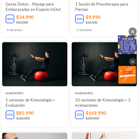
Gesta Detox - Masaje para
1 Sesión de Presoterapia para
Embarazadas en Espacio InOut
Piernas
$34.990
$9.990
30
%
33
%
$50.000
$15.000
×
4
Vendidos
1
Vendidos
×
NABERMED
NABERMED
5 sesiones de Kinesiología +
10 sesiones de Kinesiología + 2
Evaluación
evaluaciones
$85.990
$169.990
31
%
32
%
$125.000
$250.000