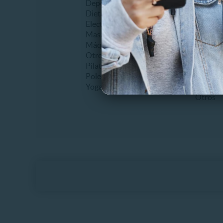
Deportes
Bruxis
Dietas
Desgast
Electroestimulación
Extracc
Masajes
Frenillo
Máquinas de ejercicio
Higiene
Otros
Implant
Pilates
Planos d
Pole dance
Sellante
Yoga
Tapadur
Otros