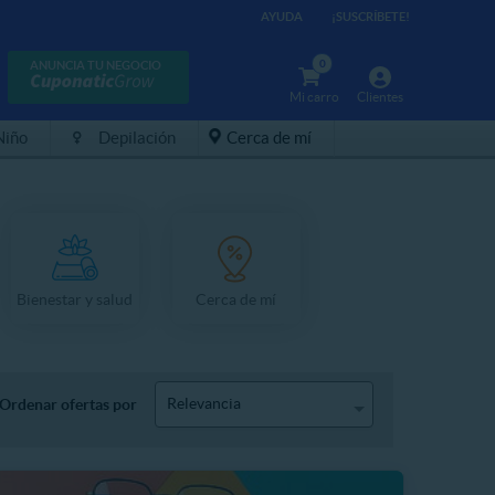
AYUDA
¡SUSCRÍBETE!
0
ANUNCIA TU NEGOCIO
Mi carro
Clientes
Niño
Depilación
Cerca de mí
Bienestar y salud
Cerca de mí
Relevancia
Ordenar ofertas por