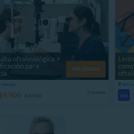
lta oftalmológica +
Lent
ficación para
comp
VER OFERTA
cia
ofta
 Santiago
600 m,
2 Vendidos
$9.900
$29.900
50%