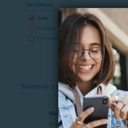
Vendido por
Todos
Cuponatic
Marketplace
Bienestar y salud
Gimnasio y Fitness
Dental
Acondicionamiento físico
Blanqu