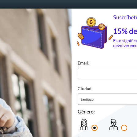
Suscríbete
15% de
Esto signific
devolveremo
Email:
Ciudad:
Santiago
Género:
Spa y Relajación
Salud
eamiento
Auriculoterapia
Biomagn