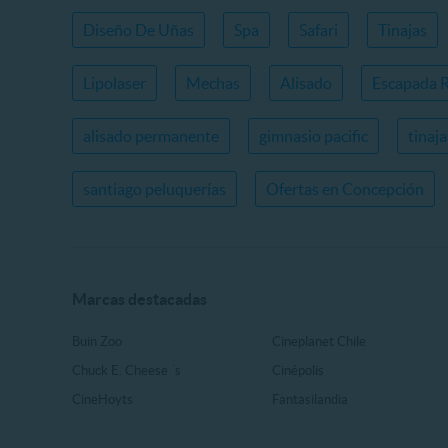
Diseño De Uñas
Spa
Safari
Tinajas
Lipolaser
Mechas
Alisado
Escapada 
alisado permanente
gimnasio pacific
tinaj
santiago peluquerías
Ofertas en Concepción
Marcas destacadas
Buin Zoo
Cineplanet Chile
Chuck E. Cheese ´s
Cinépolis
CineHoyts
Fantasilandia