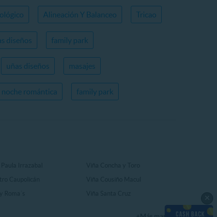
ológico
Alineación Y Balanceo
Tricao
s diseños
family park
uñas diseños
masajes
noche romántica
family park
 Paula Irrazabal
Viña Concha y Toro
tro Caupolicán
Viña Cousiño Macul
y Roma´s
Viña Santa Cruz
×
+Más marcas