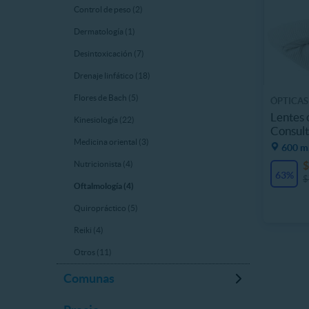
Control de peso (2)
Dermatología (1)
Desintoxicación (7)
Drenaje linfático (18)
Flores de Bach (5)
ÓPTICAS
Lentes 
Kinesiología (22)
Consult
Medicina oriental (3)
600 m,
$
Nutricionista (4)
63%
$
Oftalmología (4)
Quiropráctico (5)
Reiki (4)
Otros (11)
Comunas