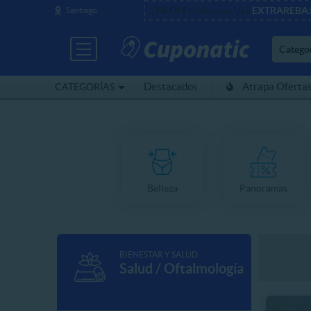
¡7% OFF!
Usa
EXTRAREBA
Santiago
(500 usos)
Catego
Destacados
Atrapa Oferta
CATEGORÍAS
Belleza
Panoramas
BIENESTAR Y SALUD
Salud / Oftalmología