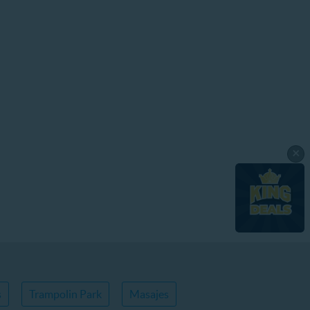
×
s
Trampolin Park
Masajes