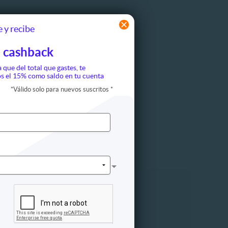
 y recibe
 cashback
a que del total que gastes, te
s el 15% como saldo en tu cuenta
*
Válido solo para nuevos suscritos
*
Otros
etismo