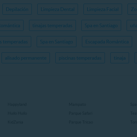
Depilación
Limpieza Dental
Limpieza Facial
Zo
Romántica
tinajas temperadas
Spa en Santiago
uña
as temperadas
Spa en Santiago
Escapada Romántica
alisado permanente
piscinas temperadas
tinaja
Happyland
Mampato
Spa
Huilo Huilo
Parque Safari
Tea
KidZania
Parque Tricao
Ton