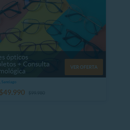
es ópticos
letos + Consulta
VER OFERTA
lmológica
 Santiago
$49.990
$99.980