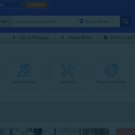
JA
al pagar
?
COPIAR
rías
s
Spa & Masajes
Ponte Bella
Pre Día del 
placeholder="Todo el
país">
Gastronomía
Servicios
Viajes y turismo