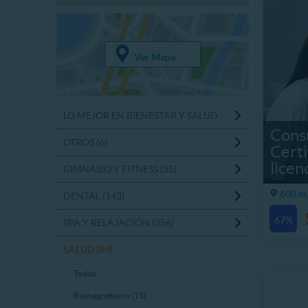
Ver Mapa
LO MEJOR EN BIENESTAR Y SALUD
Consu
OTROS (6)
Certi
licen
GIMNASIO Y FITNESS (35)
600 m,
DENTAL (143)
67%
SPA Y RELAJACIÓN (356)
SALUD (84)
Todos
Biomagnetismo (15)