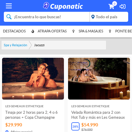
0
DESTACADOS
ATRAPA OFERTAS
SPA & MASAJES
PONTE BE
Spa y Relajación
Jacuzzi
LES GEMEAUX ESTHETIQUE
LES GEMEAUX ESTHETIQUE
Tinaja por 2 horas para 2, 4 o 6
Velada Romántica para 2 con
personas + Copa Champagne
Hot Tub y más en Les Gemeaux
$29.990
$54.990
28
%
$76.000
¡Mejor precio!