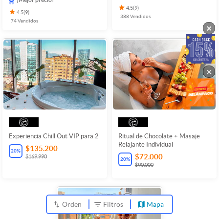
4.5
(
9
)
4.5
(
9
)
388
Vendidos
74
Vendidos
×
×
Experiencia Chill Out VIP para 2
Ritual de Chocolate + Masaje
Relajante Individual
$135.200
20
%
$72.000
$169.990
20
%
$90.000
Orden
Filtros
Mapa