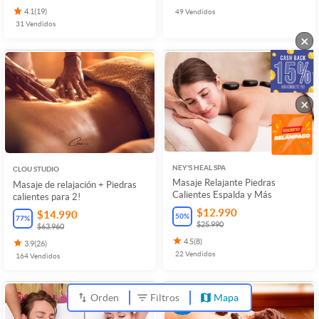
4.1
(
19
)
49
Vendidos
31
Vendidos
×
×
NEY'S HEAL SPA
CLOU STUDIO
Masaje Relajante Piedras
Masaje de relajación + Piedras
Calientes Espalda y Más
calientes para 2!
$12.990
$14.990
50
%
77
%
$25.990
$63.960
4.5
(
8
)
3.9
(
26
)
22
Vendidos
164
Vendidos
Orden
Filtros
Mapa