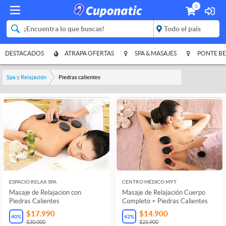
0
DESTACADOS
ATRAPA OFERTAS
SPA & MASAJES
PONTE BE
Spa y Relajación
Piedras calientes
ESPACIO RELAX SPA
CENTRO MÉDICO MYT
Masaje de Relajacion con
Masaje de Relajación Cuerpo
Piedras Calientes
Completo + Piedras Calientes
$17.990
$14.900
40
%
42
%
$30.000
$25.900