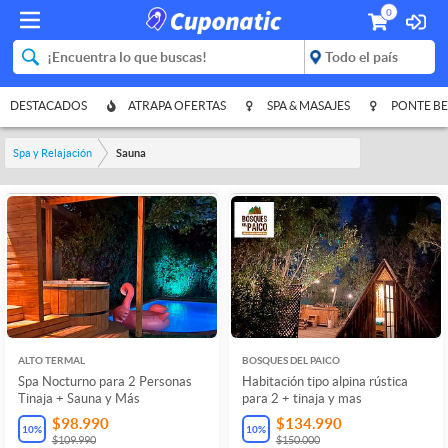
0
DESTACADOS
ATRAPA OFERTAS
SPA & MASAJES
PONTE BE
Spa y Relajación
Sauna
ALTO TERMAL
BOSQUES DEL PAICO
Spa Nocturno para 2 Personas
Habitación tipo alpina rústica
Tinaja + Sauna y Más
para 2 + tinaja y mas
$98.990
$134.990
10
%
10
%
$109.990
$150.000