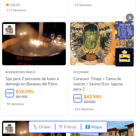
3.6
(
15
)
19
Vendidos
171
Vendidos
×
×
BOSQUES DEL PAICO
ECO RIAM
Spa para 2 personas de lunes a
Curacavi :Tinaja + Cama de
domingo en Bosques del Paico
cuarzo + Sauna+Eco- laguna
para 2
$58.390
10
%
$41.990
$64.900
16
%
$50.000
50
Vendidos
141
Vendidos
Orden
Filtros
Mapa