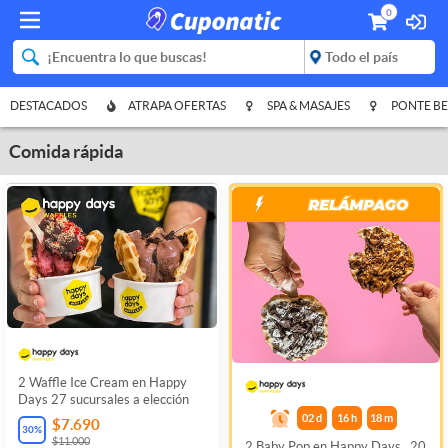
0
DESTACADOS
ATRAPA OFERTAS
SPA & MASAJES
PONTE BE
Comida rápida
2 Waffle Ice Cream en Happy
Days 27 sucursales a elección
02
d
16
h
18
m
$7.690
30
%
$11.000
2 Baby Pop en Happy Days , 20