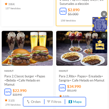
Sucursales a elección
3.8
(
4
)
137
Vendidos
$2.890
42
%
×
$5.000
158
Vendidos
×
MAMUT
MAMUT
Para 2,Classic burger +Papas
Para 2,Ribs+ Papas+ Ensalada+
+Bebida +Cafe Helado en
Sangria+ Cafe Helado en Mamut
Mamut
$34.990
32
%
$22.990
$51.140
32
%
$33.940
3.1
(
5
)
3.1
(
5
)
148
Vendidos
Orden
Filtros
Mapa
270
Vendidos