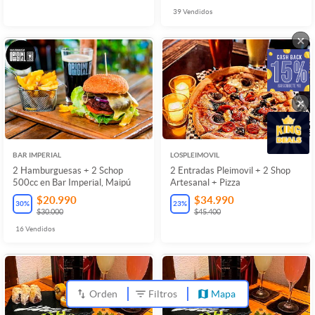
39
Vendidos
×
×
BAR IMPERIAL
LOSPLEIMOVIL
2 Hamburguesas + 2 Schop
2 Entradas Pleimovil + 2 Shop
500cc en Bar Imperial, Maipú
Artesanal + Pizza
$20.990
$34.990
30
%
23
%
$30.000
$45.400
16
Vendidos
Orden
Filtros
Mapa