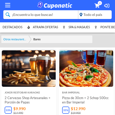
0
DESTACADOS
ATRAPA OFERTAS
SPA & MASAJES
PONTE BE
Otros restaurantes y bares
Bares
JOKER RESTOBAR KARAOKE
BAR IMPERIAL
2 Cervezas Shop Artesanales +
Pizza de 30cm + 2 Schop 500cc
Porción de Papas
en Bar Imperial
$9.990
$12.990
33
%
35
%
$14.990
$19.900