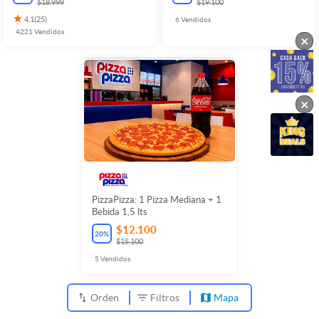
$18.999
$19.100
4.1
(
25
)
6
Vendidos
4221
Vendidos
×
×
PizzaPizza: 1 Pizza Mediana + 1
Bebida 1,5 lts
$12.100
20
%
$15.100
5
Vendidos
Orden
Filtros
Mapa