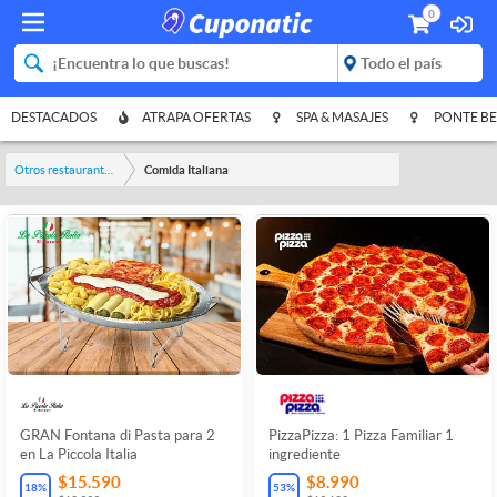
0
DESTACADOS
ATRAPA OFERTAS
SPA & MASAJES
PONTE BE
Otros restaurantes y bares
Comida Italiana
GRAN Fontana di Pasta para 2
PizzaPizza: 1 Pizza Familiar 1
en La Piccola Italia
ingrediente
$15.590
$8.990
18
%
53
%