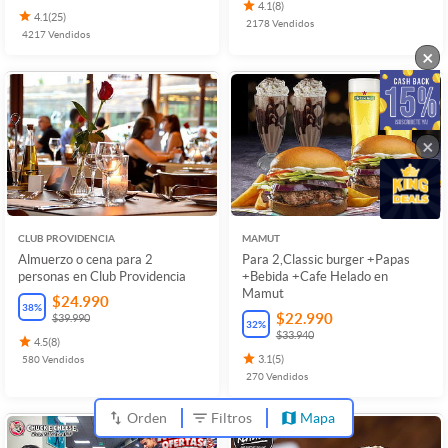
4.1
(
8
)
4.1
(
25
)
2178
Vendidos
4217
Vendidos
×
×
CLUB PROVIDENCIA
MAMUT
Almuerzo o cena para 2
Para 2,Classic burger +Papas
personas en Club Providencia
+Bebida +Cafe Helado en
Mamut
$24.990
38
%
$22.990
$39.990
32
%
$33.940
4.5
(
8
)
580
Vendidos
3.1
(
5
)
270
Vendidos
Orden
Filtros
Mapa