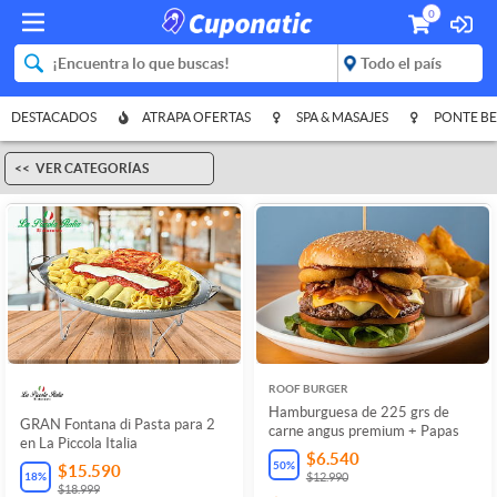
0
DESTACADOS
ATRAPA OFERTAS
SPA & MASAJES
PONTE BE
VER CATEGORÍAS
ROOF BURGER
Hamburguesa de 225 grs de
GRAN Fontana di Pasta para 2
carne angus premium + Papas
en La Piccola Italia
$6.540
50
%
$15.590
18
%
$12.990
$18.999