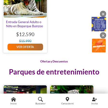
×
Entrada General Adulto o
Niño en Bioparque Buinzoo
$12.590
×
$15.990
VER OFERTA
Ofertas y Descuentos
Parques de entretenimiento
Inicio
Buscador
Cerca de mí
Invita