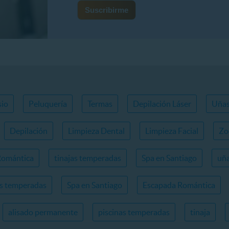
io
Peluquería
Termas
Depilación Láser
Uña
Depilación
Limpieza Dental
Limpieza Facial
Zo
Romántica
tinajas temperadas
Spa en Santiago
uña
as temperadas
Spa en Santiago
Escapada Romántica
alisado permanente
piscinas temperadas
tinaja