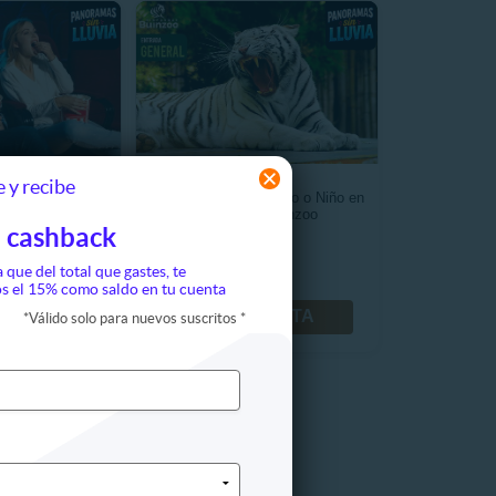
 y recibe
eplanet ¡Sucursal
Entrada General Adulto o Niño en
cción!
Bioparque Buinzoo
 cashback
990
$12.590
a que del total que gastes, te
.800
$15.990
s el 15% como saldo en tu cuenta
FERTA
VER OFERTA
*
Válido solo para nuevos suscritos
*