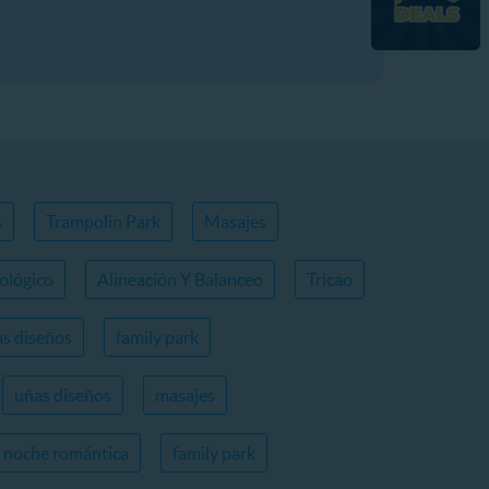
s
Trampolin Park
Masajes
ológico
Alineación Y Balanceo
Tricao
s diseños
family park
uñas diseños
masajes
noche romántica
family park