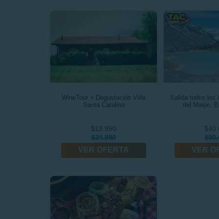
WineTour + Degustación Viña
Salida todos los 
Santa Catalina
del Maipo, B
$19.990
$40.
$24.990
$50.
VER OFERTA
VER O