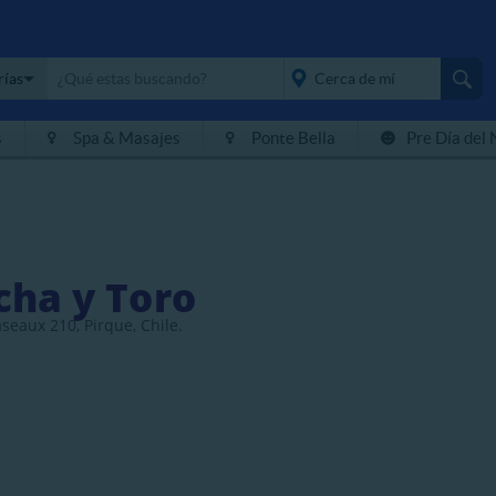
rías
s
Spa & Masajes
Ponte Bella
Pre Día del 
placeholder="Todo el
país">
cha y Toro
seaux 210, Pirque, Chile.