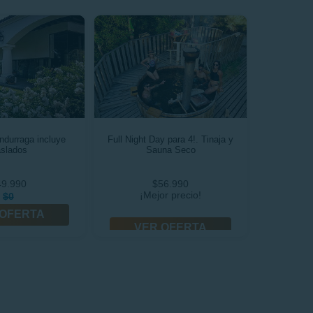
ndurraga incluye
Full Night Day para 4!. Tinaja y
aslados
Sauna Seco
49.990
$56.990
¡Mejor precio!
$0
 OFERTA
VER OFERTA