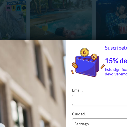
Suscríbete
al+Safari
Ticket PLAN AM 6 piscinas
2 Entradas a Cin
os Martes a
Termas de Pucon Indomito
a Ele
go
15% de
90
$25.990
$6.
Esto signific
00
$37.000
$14
devolveremo
ERTA
VER OFERTA
VER O
Email:
Ciudad:
Santiago