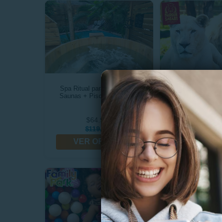
Spa Ritual para 2: Tinajas+
Entrada Gener
Saunas + Piscina + Masaje
Felinos+Herbívor
Domin
$64.990
$17.5
$119.990
$22.0
VER OFERTA
VER OF