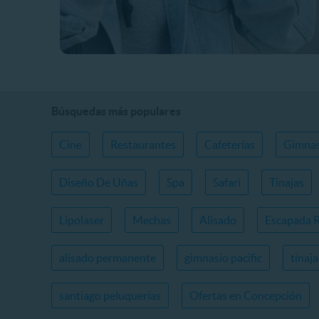
Búsquedas más populares
Cine
Restaurantes
Cafeterías
Gimnas
Diseño De Uñas
Spa
Safari
Tinajas
Lipolaser
Mechas
Alisado
Escapada 
alisado permanente
gimnasio pacific
tinaj
santiago peluquerías
Ofertas en Concepción