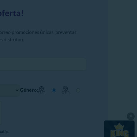
oferta!
correo promociones únicas, preventas
s disfrutan.
Género:
×
atic.