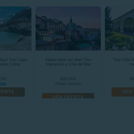
días! Tour Cajón
Salida todos los dias! Tour
Tour Viña U
años Colina
Valparaíso y Viña del Mar
tr
000
$25.000
$
¡Mejor precio!
000
FERTA
VER
VER OFERTA