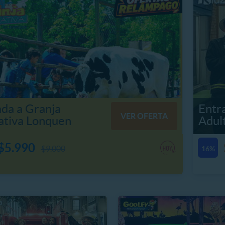
da a Granja
Entr
VER OFERTA
ativa Lonquen
Adul
$5.990
$9.000
16%