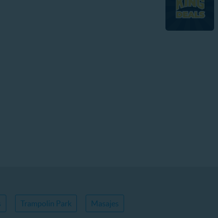
s
Trampolin Park
Masajes