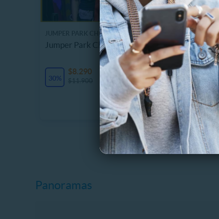
JUMPER PARK CHICUREO
SELVAL
Jumper Park Chicureo 60 Minutos
Selvala
Plaza 
82.2 
$8.290
99 Vendidos
30%
$
$11.900
12%
$
Panoramas