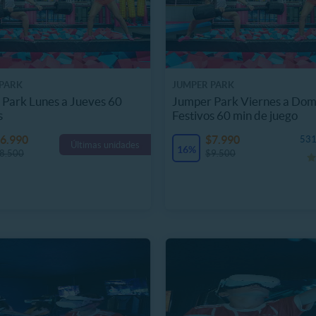
PARK
JUMPER PARK
Park Lunes a Jueves 60
Jumper Park Viernes a Dom
s
Festivos 60 min de juego
6.990
$7.990
531
Últimas unidades
16%
8.500
$9.500