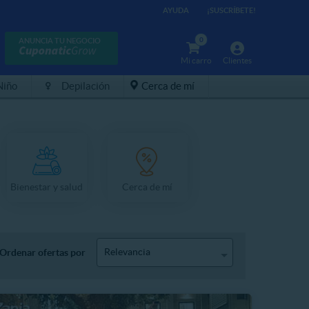
AYUDA
¡SUSCRÍBETE!
0
ANUNCIA TU NEGOCIO
Mi carro
Clientes
Niño
Depilación
Cerca de mí
Bienestar y salud
Cerca de mí
Relevancia
Ordenar ofertas por