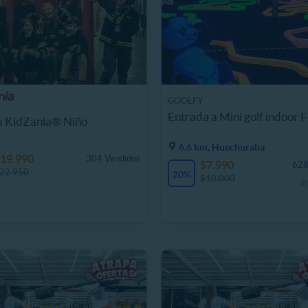
GOOLFY
Entrada a Mini golf indoor F
a KidZania® Niño
6.6 km, Huechuraba
19.990
304 Vendidos
$7.990
628
22.950
20%
$10.000