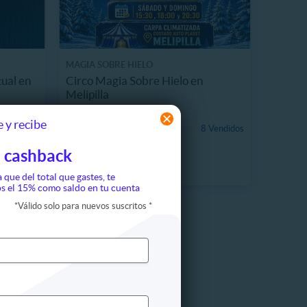
MAGIA SOBRE HIELO
ual en
Circo Magia Sobre Hielo en
Melipilla
60 km, Melipilla
 y recibe
$4.490
 Vendidos
8 Vendidos
10%
$5.000
 cashback
a que del total que gastes, te
s el 15% como saldo en tu cuenta
*
Válido solo para nuevos suscritos
*