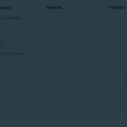
culos
Hoteles
Moteles
 y bebidas
s
es
es
s y conciertos