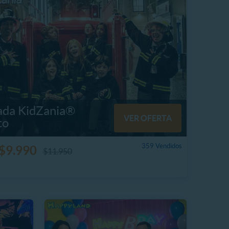
ada KidZania®
VER OFERTA
to
359 Vendidos
$9.990
$11.950