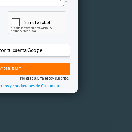
quin
 Vendidos
 con tu cuenta Google
No gracias, Ya estoy suscrito.
inos y condiciones de Cuponatic.