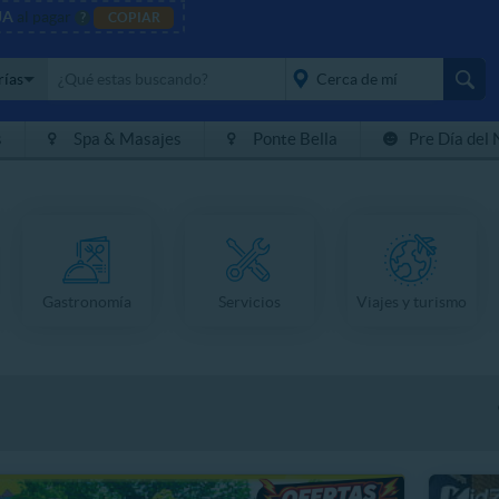
JA
al pagar
?
COPIAR
rías
s
Spa & Masajes
Ponte Bella
Pre Día del 
placeholder="Todo el
país">
Gastronomía
Servicios
Viajes y turismo