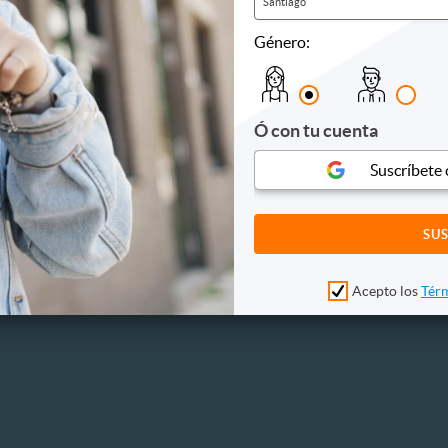
Santiago
Género:
AND
ARTEQUIN
nd: Entrada General en Mall
Entrada Adulto Museo Arte
America Rancagua
Ó con tu cuenta
km, Rancagua
$2.690
20
33%
4.390
$4.000
Suscríbete
5.000
Acepto los
Térm