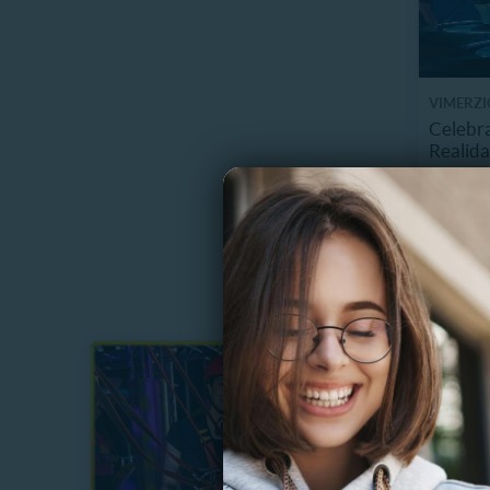
VIMERZ
Celebra
Realida
4.5 km
$
8%
$