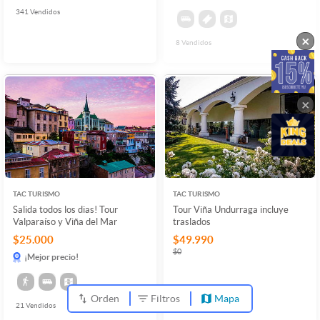
341
Vendidos
×
8
Vendidos
×
TAC TURISMO
TAC TURISMO
Salida todos los dias! Tour
Tour Viña Undurraga incluye
Valparaíso y Viña del Mar
traslados
$25.000
$49.990
$0
¡Mejor precio!
Orden
Filtros
Mapa
21
Vendidos