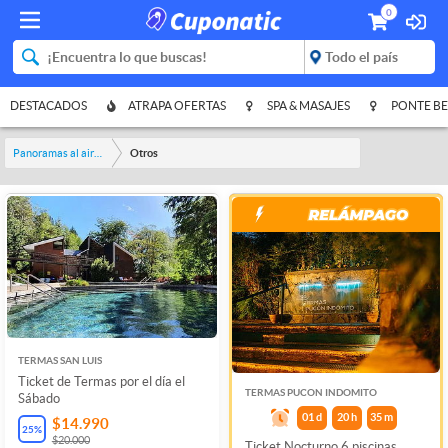
0
DESTACADOS
ATRAPA OFERTAS
SPA & MASAJES
PONTE BE
Panoramas al aire libre
Otros
TERMAS SAN LUIS
Ticket de Termas por el día el
TERMAS PUCON INDOMITO
Sábado
01
d
20
h
35
m
$14.990
25
%
$20.000
Ticket Nocturno 6 piscinas