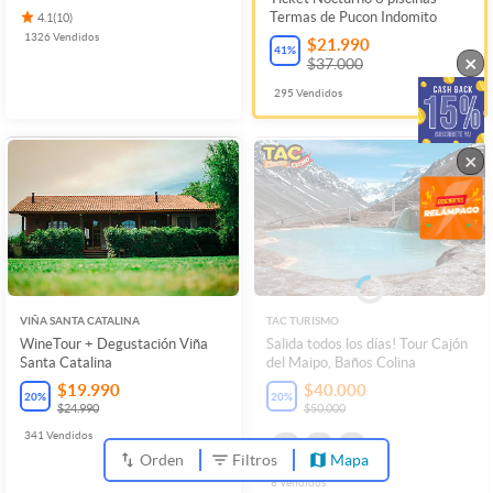
Termas de Pucon Indomito
4.1
(
10
)
1326
Vendidos
$21.990
41
%
×
$37.000
295
Vendidos
×
VIÑA SANTA CATALINA
TAC TURISMO
WineTour + Degustación Viña
Salida todos los días! Tour Cajón
Santa Catalina
del Maipo, Baños Colina
$19.990
$40.000
20
%
20
%
$24.990
$50.000
341
Vendidos
Orden
Filtros
Mapa
8
Vendidos