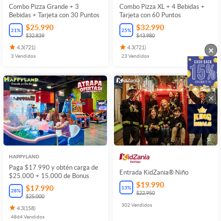
Combo Pizza Grande + 3
Combo Pizza XL + 4 Bebidas +
Bebidas + Tarjeta con 30 Puntos
Tarjeta con 60 Puntos
$25.990
$32.990
21
%
25
%
$32.839
$43.980
×
4.3
(
721
)
4.3
(
721
)
3
Vendidos
23
Vendidos
×
HAPPYLAND
Paga $17.990 y obtén carga de
Entrada KidZania® Niño
$25.000 + 15.000 de Bonus
$19.990
$17.990
13
%
28
%
$22.950
$25.000
302
Vendidos
4.3
(
158
)
4864
Vendidos