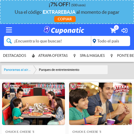
¡
7%
OFF
!
(500 usos)
Usa el código
EXTRAREBAJA
al momento de pagar
COPIAR
0
DESTACADOS
ATRAPA OFERTAS
SPA & MASAJES
PONTE BE
Panoramas al aire libre
Parques de entretenimiento
CHUCK E. CHEESE ´S
CHUCK E. CHEESE ´S