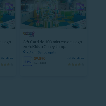
e juego
Gift Card de 100 minutos de juego
en YuKids o Coney Jump.
7.7 km, San Joaquín
$9.890
 Vendidos
86 Vendidos
51%
$20.000