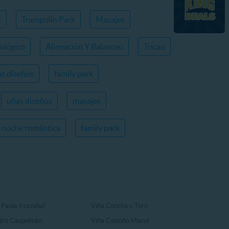
s
Trampolin Park
Masajes
ológico
Alineación Y Balanceo
Tricao
s diseños
family park
uñas diseños
masajes
noche romántica
family park
 Paula Irrazabal
Viña Concha y Toro
tro Caupolicán
Viña Cousiño Macul