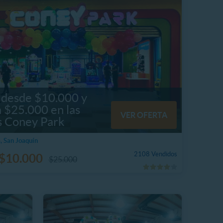
 desde $10.000 y
a $25.000 en las
VER OFERTA
s Coney Park
, San Joaquín
2108 Vendidos
$10.000
$25.000