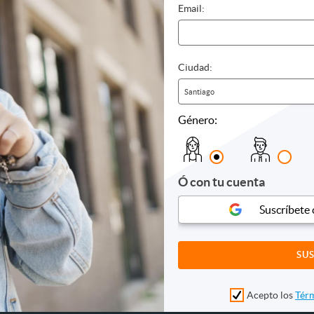
s
Email:
es
es
Ciudad:
s y conciertos
Santiago
Género:
Ó con tu cuenta
Suscríbete
Acepto los
Térm