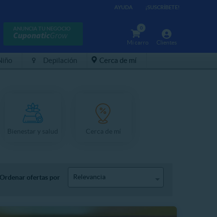
AYUDA
¡SUSCRÍBETE!
0
ANUNCIA TU NEGOCIO
Mi carro
Clientes
Niño
Depilación
Cerca de mí
Bienestar y salud
Cerca de mí
Relevancia
Ordenar ofertas por