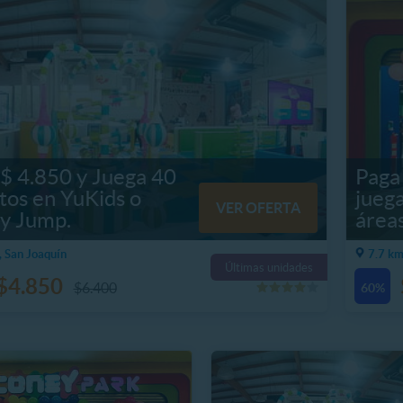
$ 4.850 y Juega 40
Paga
tos en YuKids o
jueg
VER OFERTA
y Jump.
área
, San Joaquín
7.7 km
Últimas unidades
$4.850
$6.400
60%