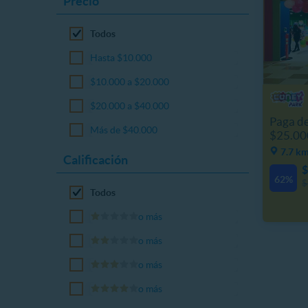
Precio
Todos
Hasta $10.000
$10.000 a $20.000
$20.000 a $40.000
Paga de
Más de $40.000
$25.000
7.7 km
Calificación
$
62%
$
Todos
o más
o más
o más
o más