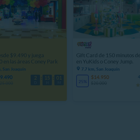
sde $9.490 y juega
Gift Card de 150 minutos d
 en las áreas Coney Park
en YuKids o Coney Jump.
, San Joaquín
7.7 km, San Joaquín
9.490
$14.950
4
2
15
01
25%
D
H
M
25.000
$20.000