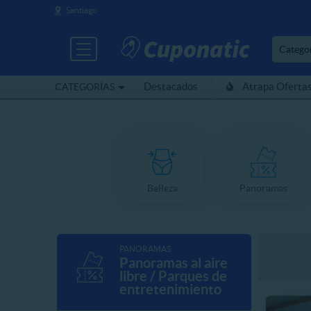
Santiago
Catego
Destacados
Atrapa Oferta
CATEGORÍAS
Belleza
Panoramas
PANORAMAS
Panoramas al aire
libre / Parques de
entretenimiento