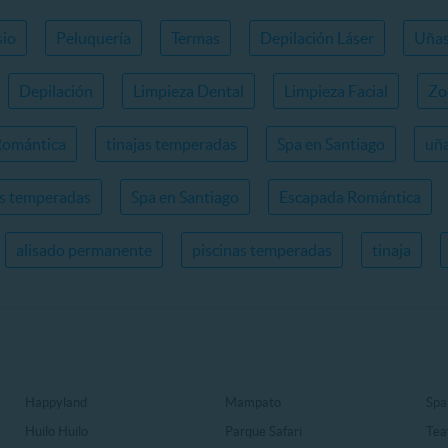
io
Peluquería
Termas
Depilación Láser
Uña
Depilación
Limpieza Dental
Limpieza Facial
Zo
Romántica
tinajas temperadas
Spa en Santiago
uña
as temperadas
Spa en Santiago
Escapada Romántica
alisado permanente
piscinas temperadas
tinaja
Happyland
Mampato
Spa
Huilo Huilo
Parque Safari
Tea