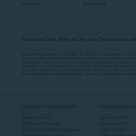
CineHoyts
Fantasilandia
Cuponatic Chile: Miles de Ofertas y Descuentos en B
Descubre Cuponatic, el sitio líder en ofertas y descuentos en Chile
promociones y descuentos exclusivos en Santiago, regiones y más 
escapadas, salud, productos y servicios, actualizados cada día par
familiares y viajes, Cuponatic te conecta con lo mejor del entrete
o regalar experiencias inolvidables. Miles de usuarios en todo Chi
las mejores ofertas antes que nadie. Vive más, disfruta más y ga
TÉRMINOS Y REGULACIONES
SOBRE CUPONATIC
Ayuda Cuponatic
¿Quiénes somos?
Políticas de Privacidad
¿Cómo comprar?
Terminos y Condiciones Cuponatic
¿Cómo regalar?
Satisfacción Garantizada
¿Cómo regalar giftca