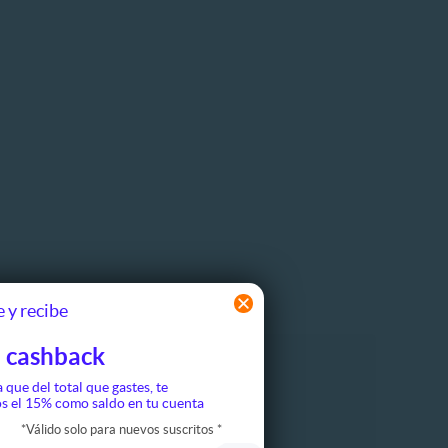
 y recibe
 cashback
a que del total que gastes, te
Cine
s el 15% como saldo en tu cuenta
*
Válido solo para nuevos suscritos
*