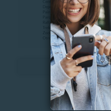
Centros de ski
Erótico
Deportes extremos
Fiestas
Paintball
Humor
Parques de entretenimiento
Infantil
Rafting
Musical
Trekking
Recitale
Zoológicos
Teatro
Otros
Otros