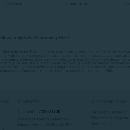
KidZania
Parque Tricao
Ton
elleza, Viajes, Gastronomía y Más!
. Ahorra hasta un 90% en belleza, restaurantes, viajes, entretenimiento y servici
allá, y disfruta experiencias únicas sin pagar de más. En Cuponatic encontrar
a que siempre tengas algo nuevo por descubrir. Desde ofertas de belleza y biene
nimiento y los servicios al mejor precio. Aprovecha nuestras ofertas, descuento
le ya disfrutan de los beneficios de comprar con Cuponatic: ahorro, variedad y c
sta menos con Cuponatic, tu portal número uno de descuentos en Chile.
.COM
CONTACTO
CUPONATIC GROW
Call Center:
2 23071900
Vende en Cuponatic
Haz crecer tu negocio
Horario de atención telefónica
Iniciar sesión
Lunes a Viernes 10:00 a 19:00 hrs
rd?