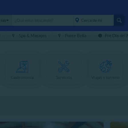
rías
s
Spa & Masajes
Ponte Bella
Pre Día del 
placeholder="Todo el
país">
Gastronomía
Servicios
Viajes y turismo