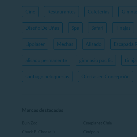
Cine
Restaurantes
Cafeterías
Gimnas
Diseño De Uñas
Spa
Safari
Tinajas
Lipolaser
Mechas
Alisado
Escapada 
alisado permanente
gimnasio pacific
tinaj
santiago peluquerías
Ofertas en Concepción
Marcas destacadas
Buin Zoo
Cineplanet Chile
Chuck E. Cheese ´s
Cinépolis