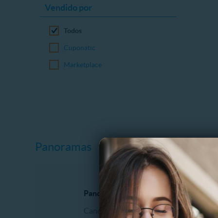
Vendido por
Todos
Cuponatic
Marketplace
Panoramas
Panoramas al aire libre
Espectá
Canopy
Comidas