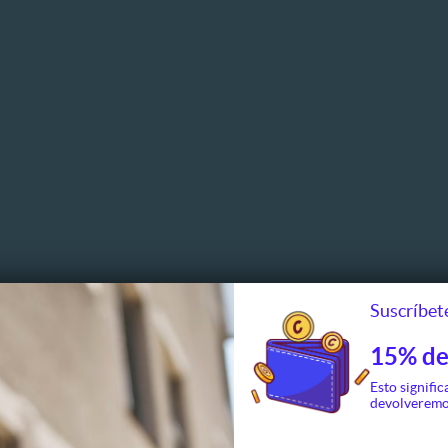
Suscríbete
15% de
Esto signific
culos
Hoteles
Moteles
devolveremo
 y bebidas