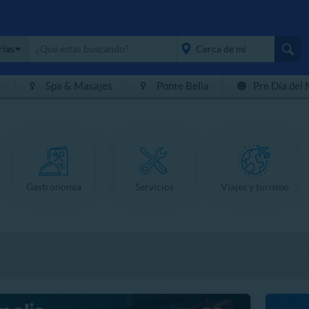
rías
s
Spa & Masajes
Ponte Bella
Pre Día del 
placeholder="Todo el
país">
Gastronomía
Servicios
Viajes y turismo