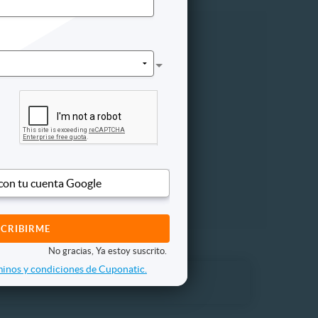
Cine
 con tu cuenta Google
No gracias, Ya estoy suscrito.
inos y condiciones de Cuponatic.