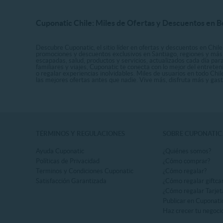
Cuponatic Chile: Miles de Ofertas y Descuentos en B
Descubre Cuponatic, el sitio líder en ofertas y descuentos en Chile
promociones y descuentos exclusivos en Santiago, regiones y más 
escapadas, salud, productos y servicios, actualizados cada día par
familiares y viajes, Cuponatic te conecta con lo mejor del entrete
o regalar experiencias inolvidables. Miles de usuarios en todo Chi
las mejores ofertas antes que nadie. Vive más, disfruta más y ga
TÉRMINOS Y REGULACIONES
SOBRE CUPONATIC
Ayuda Cuponatic
¿Quiénes somos?
Políticas de Privacidad
¿Cómo comprar?
Terminos y Condiciones Cuponatic
¿Cómo regalar?
Satisfacción Garantizada
¿Cómo regalar giftca
¿Cómo regalar Tarjet
Publicar en Cuponati
Haz crecer tu negoci