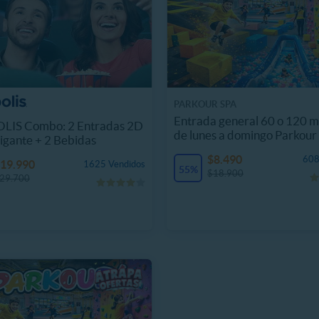
PARKOUR SPA
Entrada general 60 o 120 m
LIS Combo: 2 Entradas 2D
de lunes a domingo Parkour
igante + 2 Bebidas
$8.490
608
19.990
1625 Vendidos
55%
$18.900
29.700