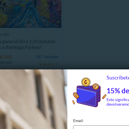
 SPA
 general 60 o 120 minutos
s a domingo Parkour
8.290
587 Vendidos
18.900
Suscríbete
15% de
Esto signific
devolveremo
Email: