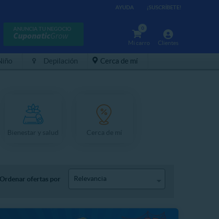
AYUDA
¡SUSCRÍBETE!
0
ANUNCIA TU NEGOCIO
Mi carro
Clientes
Niño
Depilación
Cerca de mí
Bienestar y salud
Cerca de mí
Relevancia
Ordenar ofertas por