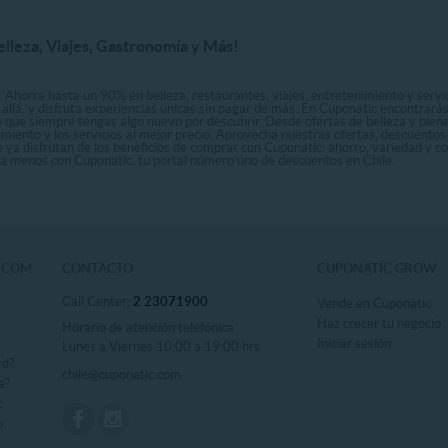
elleza, Viajes, Gastronomía y Más!
. Ahorra hasta un 90% en belleza, restaurantes, viajes, entretenimiento y servici
allá, y disfruta experiencias únicas sin pagar de más. En Cuponatic encontrar
a que siempre tengas algo nuevo por descubrir. Desde ofertas de belleza y biene
nimiento y los servicios al mejor precio. Aprovecha nuestras ofertas, descuento
le ya disfrutan de los beneficios de comprar con Cuponatic: ahorro, variedad y c
sta menos con Cuponatic, tu portal número uno de descuentos en Chile.
.COM
CONTACTO
CUPONATIC GROW
Call Center:
2 23071900
Vende en Cuponatic
Haz crecer tu negocio
Horario de atención telefónica
Iniciar sesión
Lunes a Viernes 10:00 a 19:00 hrs
rd?
chile@cuponatic.com
a?
c
o