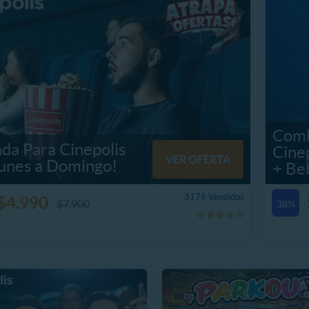
Comb
da Para Cinepolis
Cine
VER OFERTA
Lunes a Domingo!
+ Be
3176 Vendidos
$4.990
$7.900
38%