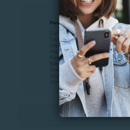
Panoramas al aire libre
Espectá
Canopy
Comidas
Centros de ski
Erótico
Deportes extremos
Fiestas
Paintball
Humor
Parques de entretenimiento
Infantil
Rafting
Musical
Trekking
Recitale
Zoológicos
Teatro
Otros
Otros