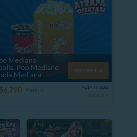
o Mediano
polis: Pop Mediano
VER OFERTA
bida Mediana
4114 Vendidos
$6.790
$10.900