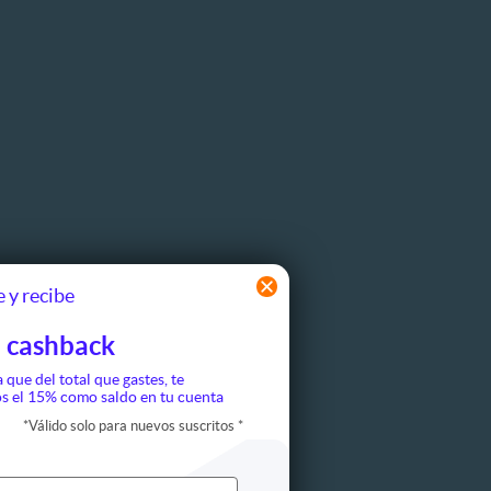
 y recibe
 cashback
a que del total que gastes, te
s el 15% como saldo en tu cuenta
*
Válido solo para nuevos suscritos
*