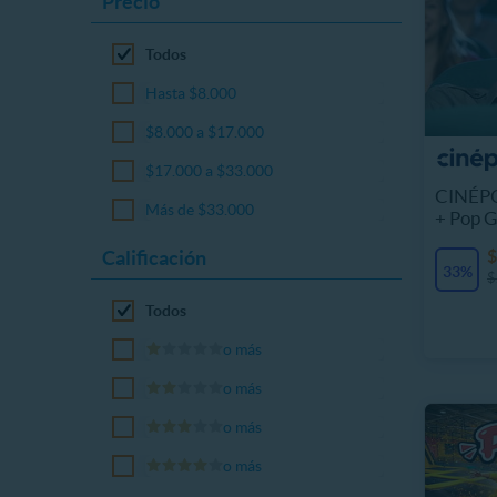
Precio
Todos
Hasta $8.000
$8.000 a $17.000
$17.000 a $33.000
CINÉPO
Más de $33.000
+ Pop G
Calificación
$
33%
$
Todos
o más
o más
o más
o más