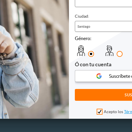
Ciudad:
culos
Hoteles
Moteles
Santiago
 y bebidas
Género:
s
es
Ó con tu cuenta
es
s y conciertos
Suscríbete
Acepto los
Térm