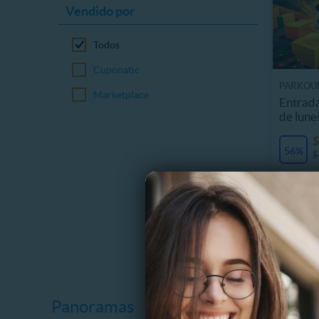
Vendido por
Todos
Cuponatic
PARKOUR
Marketplace
Entrada
de lune
$
56%
$
Panoramas