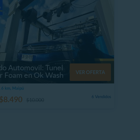
do Automovil: Tunel
VER OFERTA
r Foam en Ok Wash
.6 km, Maipú
6 Vendidos
$8.490
$10.000