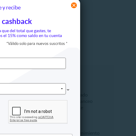
 y recibe
 cashback
a que del total que gastes, te
s el 15% como saldo en tu cuenta
*
Válido solo para nuevos suscritos
*
talleres
Automotriz
ción
Aire acondicionado
aile
Alineación y balanceo
Cambio de aceite
a
Frenos
empresarial
Lavado
 y turismo
Seguridad
Talleres y mantenimiento