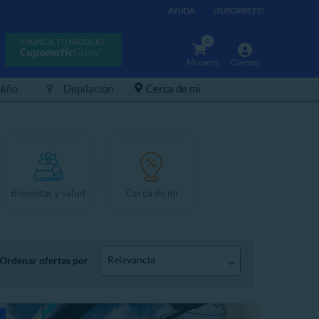
AYUDA
¡SUSCRÍBETE!
0
ANUNCIA TU NEGOCIO
Mi carro
Clientes
Niño
Depilación
Cerca de mí
Bienestar y salud
Cerca de mí
Relevancia
Ordenar ofertas por