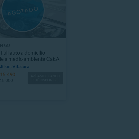
H GO
Full auto a domicilio
e a medio ambiente Cat.A
.8 km, Vitacura
15.490
AVÍSAME CUANDO
18.000
ESTÉ DISPONIBLE