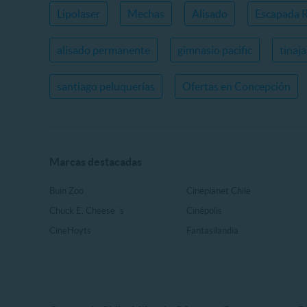
Lipolaser
Mechas
Alisado
Escapada 
alisado permanente
gimnasio pacific
tinaj
santiago peluquerías
Ofertas en Concepción
Marcas destacadas
Buin Zoo
Cineplanet Chile
Chuck E. Cheese ´s
Cinépolis
CineHoyts
Fantasilandia