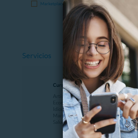
Marketplace
Servicios
Cursos online
Mascot
Artísticos
Veterina
Economía
Idiomas
Marketing
Salud