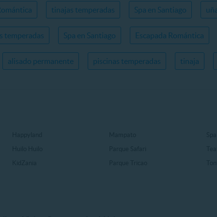
Romántica
tinajas temperadas
Spa en Santiago
uña
as temperadas
Spa en Santiago
Escapada Romántica
alisado permanente
piscinas temperadas
tinaja
Happyland
Mampato
Spa
Huilo Huilo
Parque Safari
Tea
KidZania
Parque Tricao
Ton