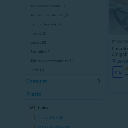
Aire acondicionado (1)
Alineación y balanceo (9)
Cambio de aceite (6)
Frenos (2)
PROWAS
Lavado (3)
Lavado 
Seguridad (2)
amigabl
18719
Talleres y mantenimiento (14)
$
Otros (1)
14%
$
Comunas
Precio
Todos
Hasta $10.000
$10.000 a $20.000