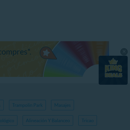
×
s
Trampolin Park
Masajes
ológico
Alineación Y Balanceo
Tricao