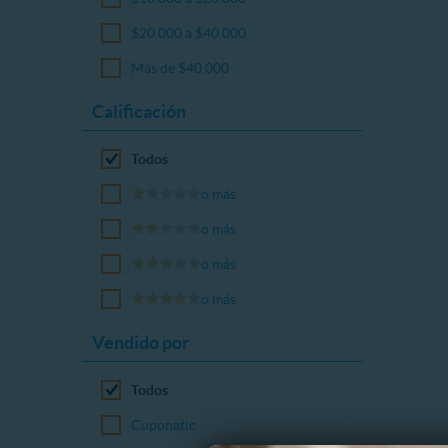
$20.000 a $40.000
Más de $40.000
Calificación
Todos
o más
o más
o más
o más
Vendido por
Todos
Cuponatic