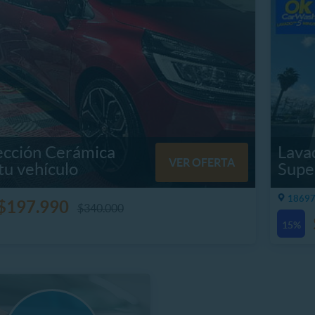
ección Cerámica
Lava
VER OFERTA
tu vehículo
Supe
18697
$197.990
$340.000
15%