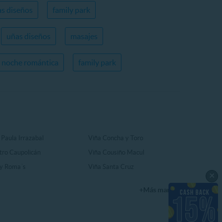
s diseños
family park
uñas diseños
masajes
noche romántica
family park
 Paula Irrazabal
Viña Concha y Toro
tro Caupolicán
Viña Cousiño Macul
y Roma´s
Viña Santa Cruz
×
+Más marcas