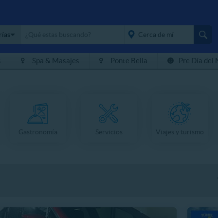
rías
s
Spa & Masajes
Ponte Bella
Pre Día del 
placeholder="Todo el
país">
Gastronomía
Servicios
Viajes y turismo