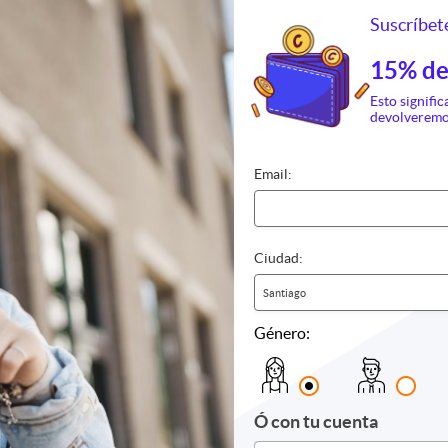
Suscríbete
15% de
Esto signific
devolveremo
Email:
Ciudad:
as
Fotografía y video
Cursos y 
Santiago
ria
Grabación de videos
Alimenta
Impresión de fotos
Canto y b
Género:
Sesión fotográfica
Eventos
Álbumes y photobook
Fotografí
Otros
Gestión 
Hotelería
Ó con tu cuenta
Idiomas