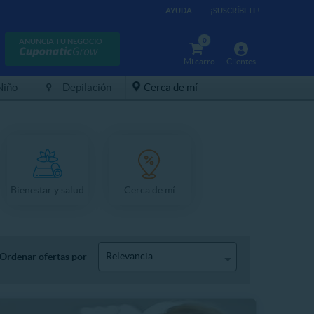
AYUDA
¡SUSCRÍBETE!
0
ANUNCIA TU NEGOCIO
Mi carro
Clientes
Niño
Depilación
Cerca de mí
Bienestar y salud
Cerca de mí
Relevancia
Ordenar ofertas por