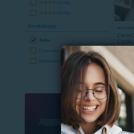
o más
o más
Vendido por
INTERN
Curso O
Todos
Certifi
Cuponatic
$
90%
$
Marketplace