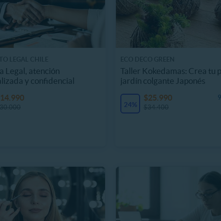
O LEGAL CHILE
ECO DECO GREEN
a Legal, atención
Taller Kokedamas: Crea tu 
lizada y confidencial
jardín colgante Japonés
14.990
$25.990
9
24%
30.000
$34.400