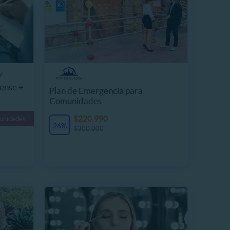
Y
rense +
Plan de Emergencia para
Comunidades
$220.990
 unidades
26%
$300.000