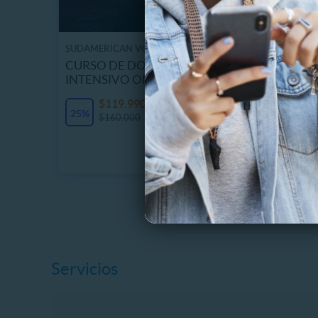
SUDAMERICAN VOICES
SOTERS
CURSO DE DOBLAJE 360° –
Asesorí
INTENSIVO ONLINE
Casa, c
$119.990
$
25%
20%
$160.000
$
Servicios