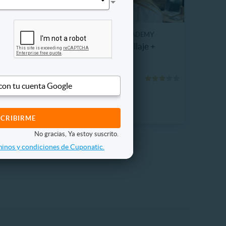
INTERNATIONAL OPEN ACADEMY
rsonal +
Curso Online de Maquillaje +
Certificación
$7.990
90%
$81.800
 con tu cuenta Google
No gracias, Ya estoy suscrito.
inos y condiciones de Cuponatic.