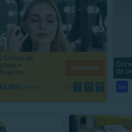
o Online de
Curso
llaje +
VER OFERTA
de p
ficación
3
15
10
$6.900
$81.800
28%
D
H
M