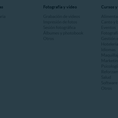
as
Fotografía y video
Cursos y 
ria
Grabación de videos
Alimenta
Impresión de fotos
Canto y b
Sesión fotográfica
Eventos
Álbumes y photobook
Fotografí
Otros
Gestión 
Hotelería
Idiomas
Maquilla
Marketing
Psicologí
Reforzam
Salud
Software 
Otros