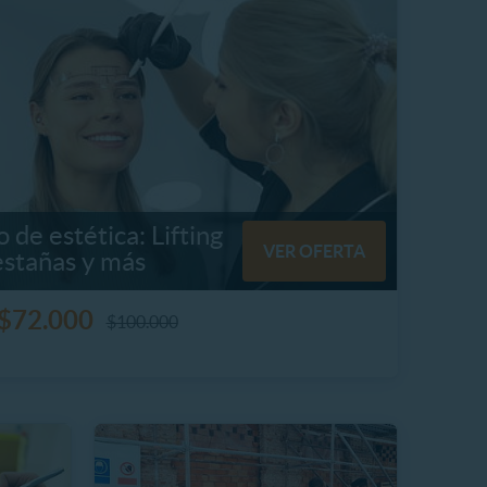
 de estética: Lifting
VER OFERTA
estañas y más
$72.000
$100.000