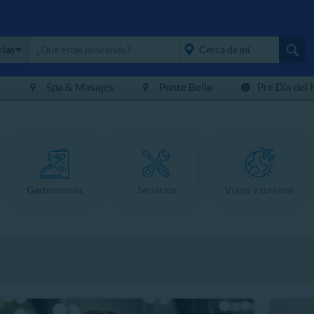
rías
s
Spa & Masajes
Ponte Bella
Pre Día del 
placeholder="Todo el
país">
Gastronomía
Servicios
Viajes y turismo