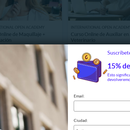
ATIONAL OPEN ACADEMY
INTERNATIONAL OPEN ACADEM
nline de Maquillaje +
Curso Online de Auxiliar e
cación
Veterinario
7.890
$5.390
46 Vendidos
28
Suscríbete
93%
81.800
$81.800
15% de
Esto signific
devolveremo
Email:
Ciudad: