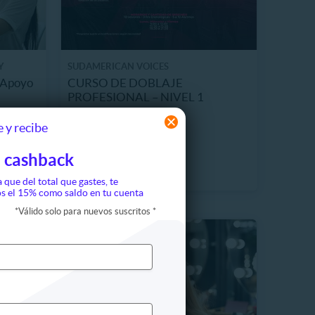
Y
SUDAMERICAN VOICES
n Apoyo
CURSO DE DOBLAJE
PROFESIONAL – NIVEL 1
PRESENCIAL
$209.990
 Vendidos
 y recibe
33%
$315.000
 cashback
a que del total que gastes, te
s el 15% como saldo en tu cuenta
*
Válido solo para nuevos suscritos
*