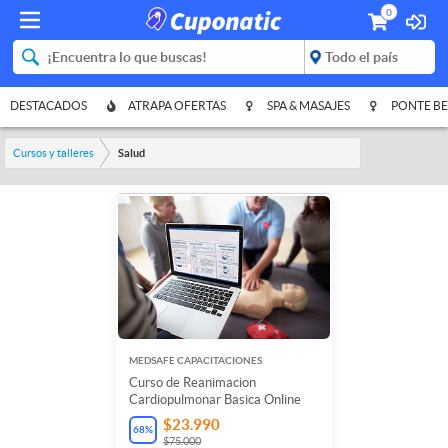
0
DESTACADOS
ATRAPA OFERTAS
SPA & MASAJES
PONTE BE
Cursos y talleres
Salud
MEDSAFE CAPACITACIONES
Curso de Reanimacion
Cardiopulmonar Basica Online
$23.990
68
%
$75.000