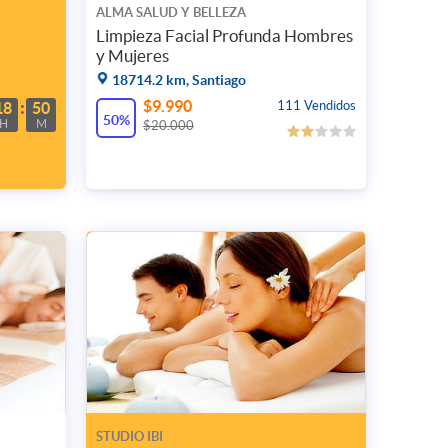
ALMA SALUD Y BELLEZA
Limpieza Facial Profunda Hombres
y Mujeres
18714.2 km, Santiago
$9.990
111 Vendidos
18
50
50%
H
M
$20.000
STUDIO IBI