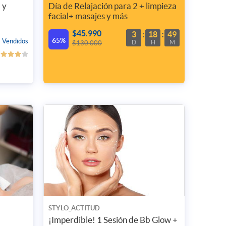
 y
Día de Relajación para 2 + limpieza
facial+ masajes y más
$45.990
3
18
49
65%
 Vendidos
D
H
M
$130.000
STYLO_ACTITUD
¡Imperdible! 1 Sesión de Bb Glow +