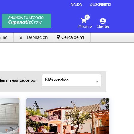
AYUDA
¡SUSCRÍBETE!
0
ANUNCIA TU NEGOCIO
Mi carro
Clientes
Niño
Depilación
Cerca de mí
Más vendido
enar resultados por