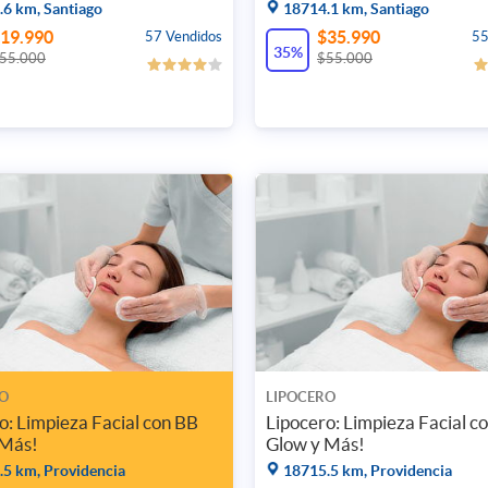
6 km, Santiago
18714.1 km, Santiago
19.990
$35.990
57 Vendidos
55
35%
55.000
$55.000
O
LIPOCERO
o: Limpieza Facial con BB
Lipocero: Limpieza Facial c
 Más!
Glow y Más!
5 km, Providencia
18715.5 km, Providencia