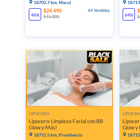
18702.7 km, Macul
18713.
$24.490
$
64 Vendidos
46%
64%
$45.000
$
LIPOCERO
LIPOCER
Lipocero: Limpieza Facial con BB
Lipocer
Glow y Más!
Glow y
18715.5 km, Providencia
18715.