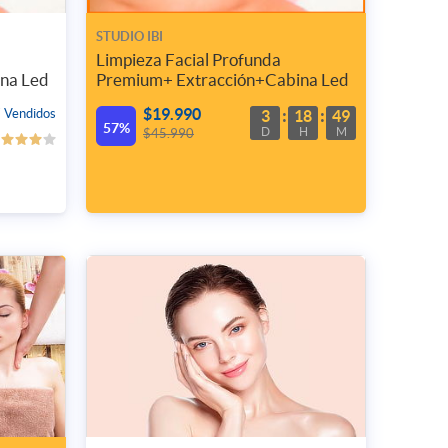
STUDIO IBI
Limpieza Facial Profunda
na Led
Premium+ Extracción+Cabina Led
$19.990
 Vendidos
3
18
49
57%
D
H
M
$45.990