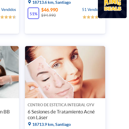
18713.6 km, Santiago
$46.990
 Vendidos
51 Vendidos
51%
$94.990
CENTRO DE ESTETICA INTEGRAL GYV
on BB
6 Sesiones de Tratamiento Acné
con Láser
18713.9 km, Santiago