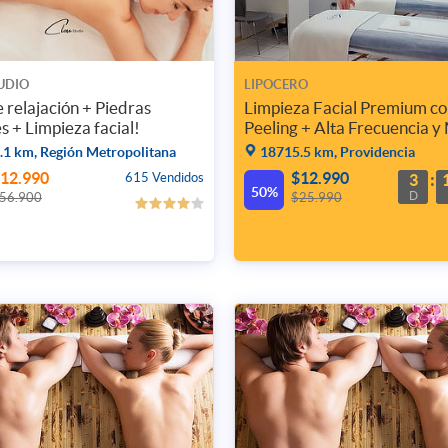
UDIO
LIPOCERO
 relajación + Piedras
Limpieza Facial Premium c
s + Limpieza facial!
Peeling + Alta Frecuencia y
1 km, Región Metropolitana
18715.5 km, Providencia
12.990
$12.990
615 Vendidos
3
50%
D
56.900
$25.990