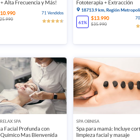
 + Alta Frecuencia y Más!
Fototerapia + Extracción
18713.9 km, Región Metropol
10.990
71 Vendidos
$13.990
70
25.990
61%
$35.990
 RELAX SPA
SPA OBNISA
a Facial Profunda con
Spa para mamá: Incluye cort
 Quimico Mas Bienvenida
limpieza facial y masaje