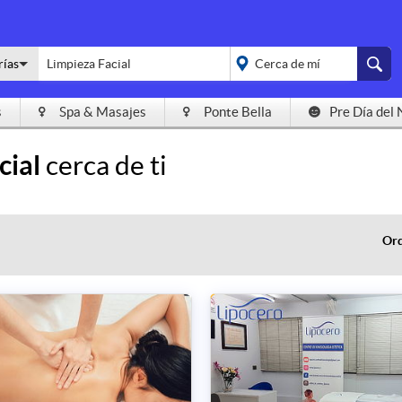
rías
s
Spa & Masajes
Ponte Bella
Pre Día del 
placeholder="Todo el
país">
cial
cerca de ti
Ord