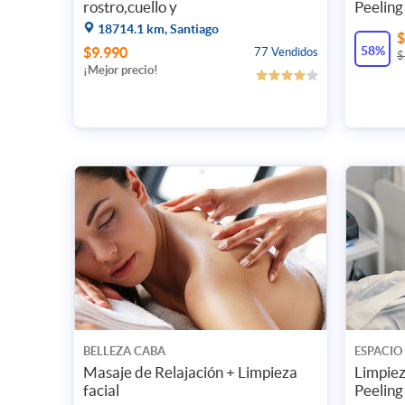
rostro,cuello y
Peeling
papada+Radiofrecuencia
18714.1 km, Santiago
$
58%
$9.990
77 Vendidos
$
¡Mejor precio!
BELLEZA CABA
ESPACIO
Masaje de Relajación + Limpieza
Limpiez
facial
Peeling