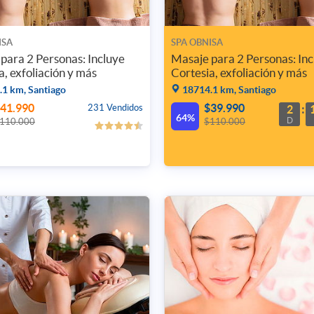
ISA
SPA OBNISA
para 2 Personas: Incluye
Masaje para 2 Personas: Inc
a, exfoliación y más
Cortesia, exfoliación y más
1 km, Santiago
18714.1 km, Santiago
41.990
$39.990
231 Vendidos
2
64%
D
110.000
$110.000