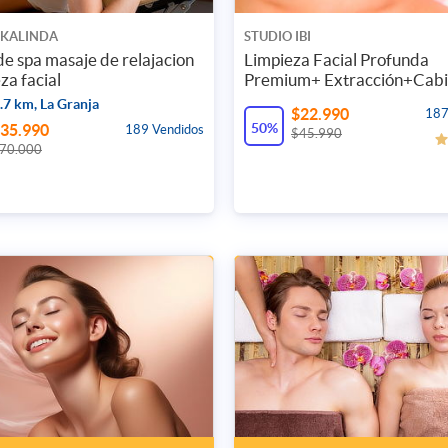
 KALINDA
STUDIO IBI
e spa masaje de relajacion
Limpieza Facial Profunda
za facial
Premium+ Extracción+Cabi
7 km, La Granja
$22.990
187
50%
35.990
189 Vendidos
$45.990
70.000