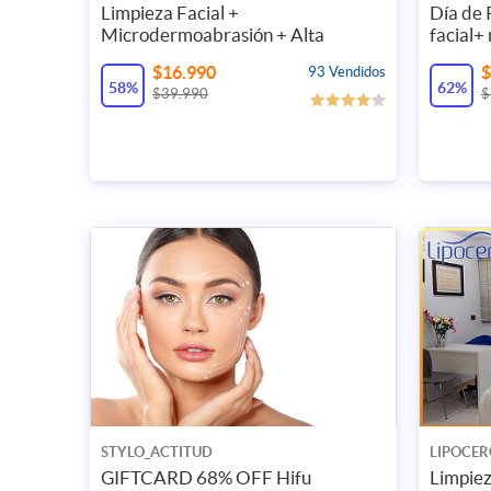
Limpieza Facial +
Día de 
Microdermoabrasión + Alta
facial+
Frecuencia
$16.990
$
93 Vendidos
58%
62%
$39.990
$
STYLO_ACTITUD
LIPOCER
GIFTCARD 68% OFF Hifu
Limpiez