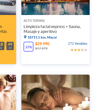
ALTO TERMAL
on
Limpieza facial express + Sauna,
 Más
Masaje y aperitivo
18711.5 km, Macul
$29.990
272 Vendidos
18
49
37%
H
M
$47.979