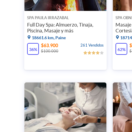
SPA PAULA IRRAZABAL
SPA OBN
Full Day Spa: Almuerzo, Tinaja,
Masaje 
Piscina, Masaje y más
Cortesi
18661.6 km, Paine
18714.
$63.900
$
261 Vendidos
36%
62%
$100.000
$