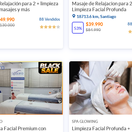
Relajación para 2 + limpieza
Masaje de Relajacion para 2
 masajes y más
Limpieza Facial Profunda
18713.6 km, Santiago
49.990
88 Vendidos
$39.990
88
130.000
53%
$84.990
O
SPA GLOWING
a Facial Premium con
Limpieza Facial Profunda +