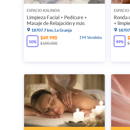
ESPACIO KALINDA
ESPACIO
Limpieza Facial + Pedicure +
Ronda d
Masaje de Relajación y más
+ limpie
18707.7 km, La Granja
18707.
$49.990
$
194 Vendidos
50%
49%
$100.000
$