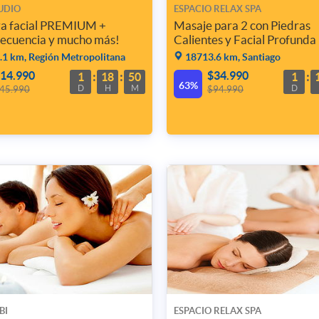
UDIO
ESPACIO RELAX SPA
za facial PREMIUM +
Masaje para 2 con Piedras
ecuencia y mucho más!
Calientes y Facial Profunda
1 km, Región Metropolitana
18713.6 km, Santiago
14.990
$34.990
1
18
50
1
63%
D
H
M
D
45.990
$94.990
BI
ESPACIO RELAX SPA