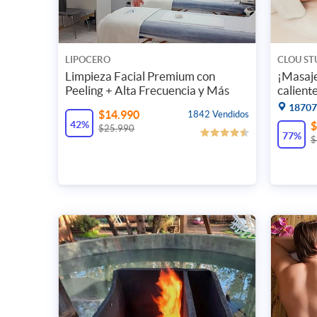
LIPOCERO
CLOU ST
Limpieza Facial Premium con
¡Masaje
Peeling + Alta Frecuencia y Más
caliente
18707.
$14.990
1842 Vendidos
42%
$
$25.990
77%
$