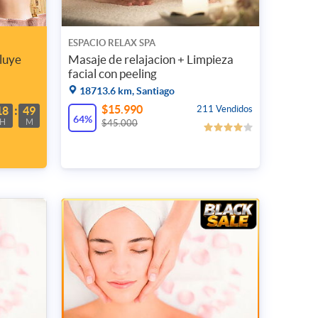
ESPACIO RELAX SPA
luye
Masaje de relajacion + Limpieza
facial con peeling
18713.6 km, Santiago
$15.990
211 Vendidos
18
49
64%
H
M
$45.000