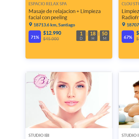
ESPACIO RELAX SPA
CLOU ST
Masaje de relajacion + Limpieza
Limpie
facial con peeling
Radiofr
18713.6 km, Santiago
18707.
$12.990
$
1
18
50
71%
67%
D
H
M
$45.000
$
STUDIO IBI
STUDIO I