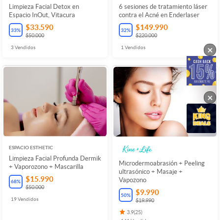
Limpieza Facial Detox en
6 sesiones de tratamiento láser
Espacio InOut, Vitacura
contra el Acné en Enderlaser
$33.590
$149.990
33
%
32
%
$50.000
$220.000
×
3
Vendidos
1
Vendidos
×
ESPACIO ESTHETIC
Limpieza Facial Profunda Dermik
Microdermoabrasión + Peeling
+ Vaporozono + Mascarilla
ultrasónico + Masaje +
$15.990
Vapozono
68
%
$50.000
$9.990
50
%
19
Vendidos
$19.990
3.9
(
25
)