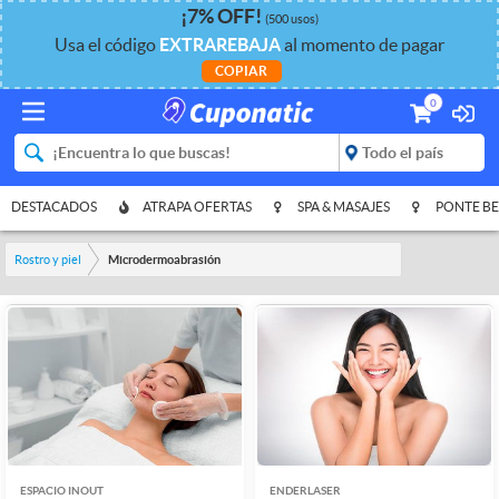
¡
7%
OFF
!
(500 usos)
Usa el código
EXTRAREBAJA
al momento de pagar
COPIAR
0
DESTACADOS
ATRAPA OFERTAS
SPA & MASAJES
PONTE BE
Rostro y piel
Microdermoabrasión
ESPACIO INOUT
ENDERLASER