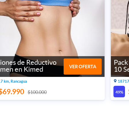
iones de Reductivo
Pack
VER OFERTA
men en Kimed
10 S
7 km, Rancagua
18717.
$69.990
$100.000
49%