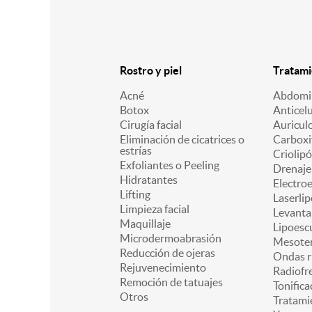
Rostro y piel
Tratami
Acné
Abdomin
Botox
Anticelu
Cirugía facial
Auricul
Eliminación de cicatrices o
Carboxi
estrías
Criolipó
Exfoliantes o Peeling
Drenaje 
Hidratantes
Electro
Lifting
Laserlip
Limpieza facial
Levanta
Maquillaje
Lipoesc
Microdermoabrasión
Mesoter
Reducción de ojeras
Ondas r
Rejuvenecimiento
Radiofr
Remoción de tatuajes
Tonifica
Otros
Tratami