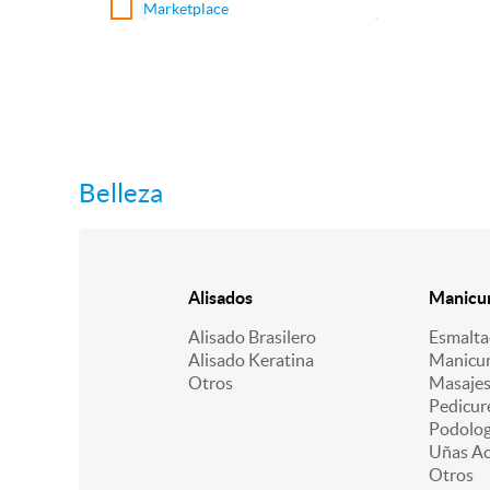
Marketplace
Belleza
Alisados
Manicur
Alisado Brasilero
Esmalt
Alisado Keratina
Manicu
Otros
Masajes
Pedicur
Podologí
Uñas Acr
Otros