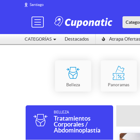
Santiago
Catego
Destacados
Atrapa Oferta
CATEGORÍAS
Belleza
Panoramas
BELLEZA
Tratamientos
Corporales /
Abdominoplastía