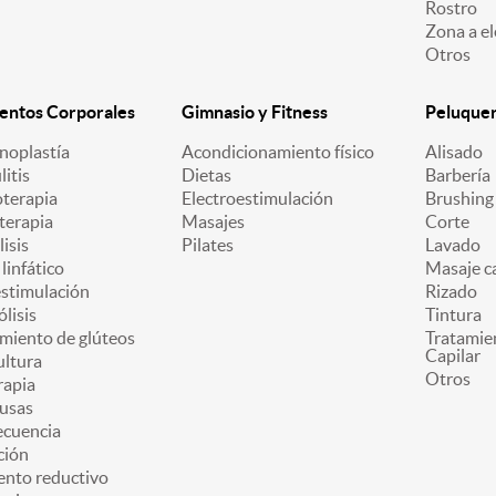
Rostro
Zona a el
Otros
entos Corporales
Gimnasio y Fitness
Peluquerí
oplastía
Acondicionamiento físico
Alisado
litis
Dietas
Barbería
oterapia
Electroestimulación
Brushing
terapia
Masajes
Corte
lisis
Pilates
Lavado
linfático
Masaje ca
estimulación
Rizado
ólisis
Tintura
miento de glúteos
Tratamie
Capilar
ultura
Otros
apia
usas
ecuencia
ción
ento reductivo