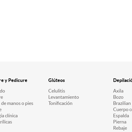
e y Pedicure
Glúteos
Depilaci
ado
Celulitis
Axila
re
Levantamiento
Bozo
 de manos o pies
Tonificación
Brazilian
e
Cuerpo c
a clínica
Espalda
ílicas
Pierna
Rebaje