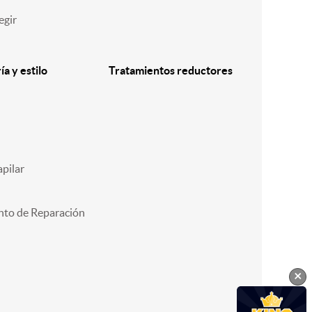
egir
a y estilo
Tratamientos reductores
pilar
nto de Reparación
×