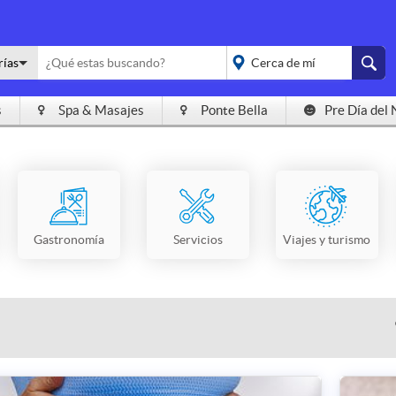
rías
s
Spa & Masajes
Ponte Bella
Pre Día del 
placeholder="Todo el
país">
Gastronomía
Servicios
Viajes y turismo