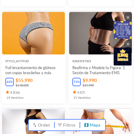
×
×
STYLO_ACTITUD
KINESTETIKS
Full levantamiento de glúteos
Reafirma y Modela tu Figura: 1
con copas brasileñas y más
Sesión de Tratamiento EMS
$55.990
$9.990
62
%
71
%
$148.000
$34.990
4.3
(
16
)
4.5
(
7
)
19
Vendidos
21
Vendidos
Orden
Filtros
Mapa