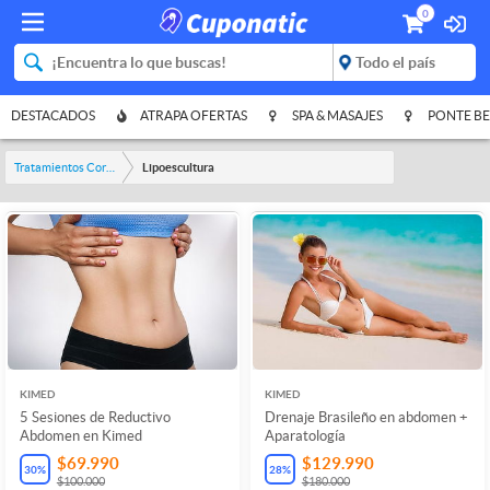
0
DESTACADOS
ATRAPA OFERTAS
SPA & MASAJES
PONTE BE
Tratamientos Corporales
Lipoescultura
KIMED
KIMED
5 Sesiones de Reductivo
Drenaje Brasileño en abdomen +
Abdomen en Kimed
Aparatología
$69.990
$129.990
30
%
28
%
$100.000
$180.000