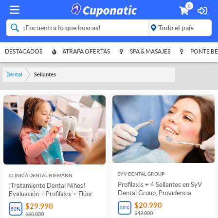
0
DESTACADOS
ATRAPA OFERTAS
SPA & MASAJES
PONTE BE
Dental
Sellantes
SYV DENTAL GROUP
CLÍNICA DENTAL NIEMANN
Profilaxis + 4 Sellantes en SyV
¡Tratamiento Dental Niños!
Dental Group, Providencia
Evaluación + Profilaxis + Flúor
$20.990
$29.990
50
%
50
%
$42.000
$60.000