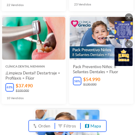
23
Vendidos
22
Vendidos
×
×
CLÍNICA DENTAL NIEMANN
Pack Preventivo Niños: 8
Sellantes Dentales + Fluor
¡Limpieza Dental! Destartraje +
Profilaxis + Flúor
$54.990
58
%
$130.000
$37.490
63
%
$100.000
10
Vendidos
Orden
Filtros
Mapa