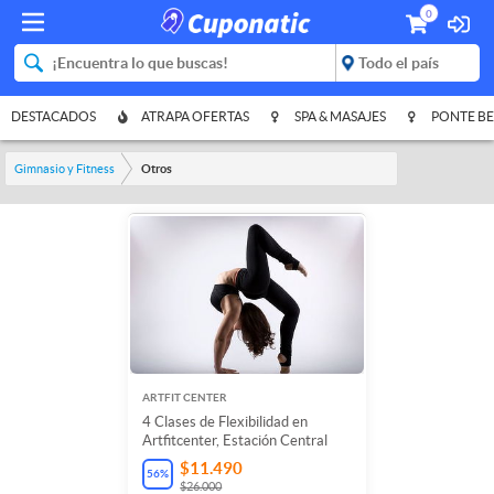
0
DESTACADOS
ATRAPA OFERTAS
SPA & MASAJES
PONTE BE
Gimnasio y Fitness
Otros
ARTFIT CENTER
4 Clases de Flexibilidad en
Artfitcenter, Estación Central
$11.490
56
%
$26.000