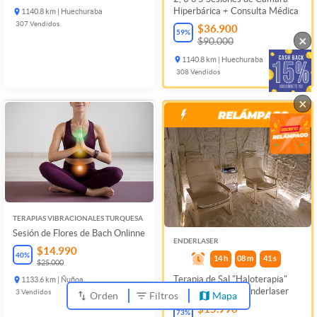
Hiperbárica + Consulta Médica
1140.8 km | Huechuraba
307
Vendidos
$36.900
59
%
×
$90.000
1140.8 km | Huechuraba
308
Vendidos
×
TERAPIAS VIBRACIONALES TURQUESA
Sesión de Flores de Bach Onlinne
ENDERLASER
$14.990
40
%
14
h
08
m
41
s
$25.000
Terapia de Sal "Haloterapia"
1133.6 km | Ñuñoa
Única en Chile en Enderlaser
3
Vendidos
Orden
Filtros
Mapa
$15.990
73
%