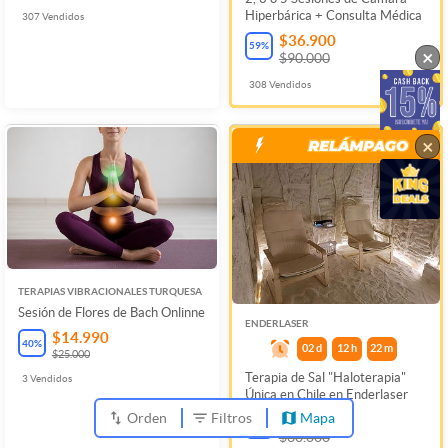
Hiperbárica + Consulta Médica
307
Vendidos
$36.900
59
%
×
$90.000
308
Vendidos
×
TERAPIAS VIBRACIONALES TURQUESA
Sesión de Flores de Bach Onlinne
ENDERLASER
$14.990
40
%
02
d
12
h
22
m
$25.000
Terapia de Sal "Haloterapia"
3
Vendidos
Única en Chile en Enderlaser
Orden
Filtros
Mapa
$15.990
73
%
$60.000