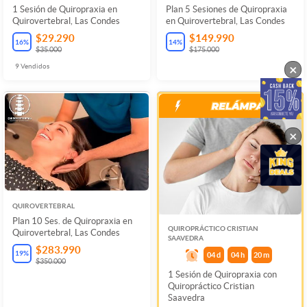
1 Sesión de Quiropraxia en
Plan 5 Sesiones de Quiropraxia
Quirovertebral, Las Condes
en Quirovertebral, Las Condes
$29.290
$149.990
16
%
14
%
$35.000
$175.000
×
9
Vendidos
×
QUIROVERTEBRAL
Plan 10 Ses. de Quiropraxia en
QUIROPRÁCTICO CRISTIAN
Quirovertebral, Las Condes
SAAVEDRA
$283.990
19
%
04
d
04
h
20
m
$350.000
1 Sesión de Quiropraxia con
Quiropráctico Cristian
Saavedra