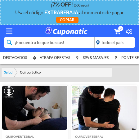
¡
7%
OFF
!
(500 usos)
Usa el código
EXTRAREBAJA
al momento de pagar
COPIAR
0
DESTACADOS
ATRAPA OFERTAS
SPA & MASAJES
PONTE BE
Salud
Quiropráctico
QUIROVERTEBRAL
QUIROVERTEBRAL