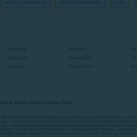
alisado permanente
piscinas temperadas
tinaja
Happyland
Mampato
Spa
Huilo Huilo
Parque Safari
Tea
KidZania
Parque Tricao
Ton
elleza, Viajes, Gastronomía y Más!
. Ahorra hasta un 90% en belleza, restaurantes, viajes, entretenimiento y servici
allá, y disfruta experiencias únicas sin pagar de más. En Cuponatic encontrar
a que siempre tengas algo nuevo por descubrir. Desde ofertas de belleza y biene
nimiento y los servicios al mejor precio. Aprovecha nuestras ofertas, descuento
le ya disfrutan de los beneficios de comprar con Cuponatic: ahorro, variedad y c