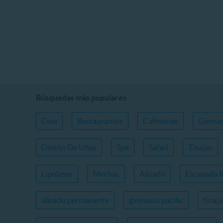
Búsquedas más populares
Cine
Restaurantes
Cafeterías
Gimnas
Diseño De Uñas
Spa
Safari
Tinajas
Lipolaser
Mechas
Alisado
Escapada 
alisado permanente
gimnasio pacific
tinaj