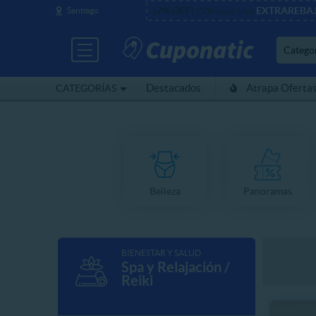
¡7% OFF!
Usa
EXTRAREBA
Santiago
(500 usos)
Catego
Destacados
Atrapa Oferta
CATEGORÍAS
Belleza
Panoramas
BIENESTAR Y SALUD
Spa y Relajación /
Reiki