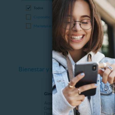
Todos
Cuponatic
Marketplace
Bienestar y salud
Gimnasio y Fitness
Dental
Acondicionamiento físico
Blanqu
Deportes
Bruxis
Dietas
Desgast