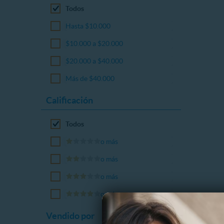
Todos
Hasta $10.000
$10.000 a $20.000
$20.000 a $40.000
Más de $40.000
Calificación
Todos
o más
o más
o más
o más
Vendido por