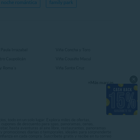
noche romántica
family park
 Paula Irrazabal
Viña Concha y Toro
tro Caupolicán
Viña Cousiño Macul
y Roma´s
Viña Santa Cruz
×
+Más marcas
os, todo en un solo lugar. Explora miles de ofertas,
ás cupones de descuento para spas, panoramas, cenas,
star, hasta aventuras al aire libre, restaurantes, panoramas
s y promociones diarias o temporales, ideales para sorprenderte
onfianza en cada compra. Suscríbete gratis y recibe en tu correo