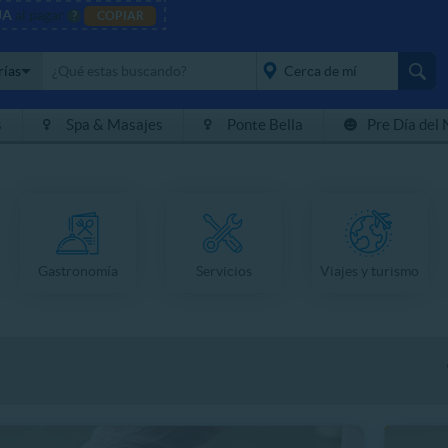
JA
al pagar
?
COPIAR
rías
s
Spa & Masajes
Ponte Bella
Pre Día del 
placeholder="Todo el
país">
Gastronomía
Servicios
Viajes y turismo