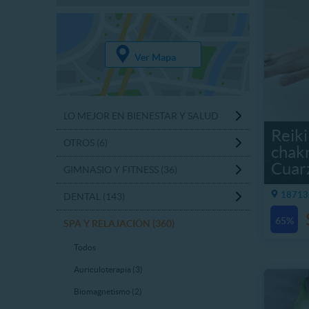
Ver Mapa
LO MEJOR EN BIENESTAR Y SALUD
Reiki
OTROS (6)
chak
Cuar
GIMNASIO Y FITNESS (36)
18713.
DENTAL (143)
65%
SPA Y RELAJACIÓN (360)
Todos
Auriculoterapia (3)
Biomagnetismo (2)