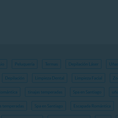
io
Peluquería
Termas
Depilación Láser
Uña
Depilación
Limpieza Dental
Limpieza Facial
Zo
Romántica
tinajas temperadas
Spa en Santiago
uña
as temperadas
Spa en Santiago
Escapada Romántica