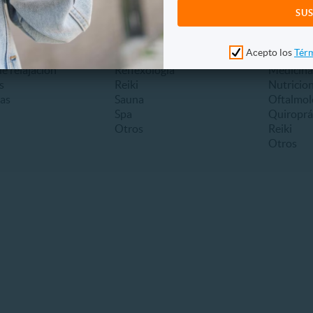
iones
Full day
Desintox
s
Jacuzzi
Drenaje l
Masajes
Flores d
Acepto los
Térm
es
Piedras calientes
Kinesiolo
e relajación
Reflexología
Medicina
s
Reiki
Nutricion
as
Sauna
Oftalmol
Spa
Quiroprá
Otros
Reiki
Otros