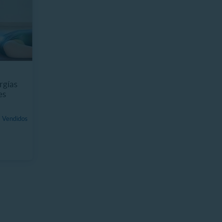
rgías
es
 Vendidos