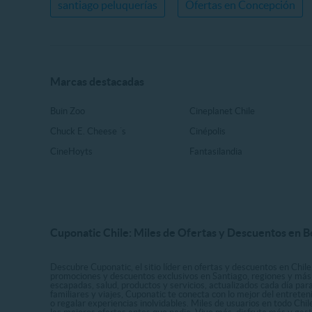
santiago peluquerías
Ofertas en Concepción
Marcas destacadas
Buin Zoo
Cineplanet Chile
Chuck E. Cheese ´s
Cinépolis
CineHoyts
Fantasilandia
Cuponatic Chile: Miles de Ofertas y Descuentos en B
Descubre Cuponatic, el sitio líder en ofertas y descuentos en Chile
promociones y descuentos exclusivos en Santiago, regiones y más 
escapadas, salud, productos y servicios, actualizados cada día par
familiares y viajes, Cuponatic te conecta con lo mejor del entrete
o regalar experiencias inolvidables. Miles de usuarios en todo Chi