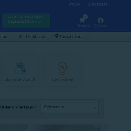
AYUDA
¡SUSCRÍBETE!
0
ANUNCIA TU NEGOCIO
Mi carro
Clientes
Niño
Depilación
Cerca de mí
Bienestar y salud
Cerca de mí
Relevancia
Ordenar ofertas por