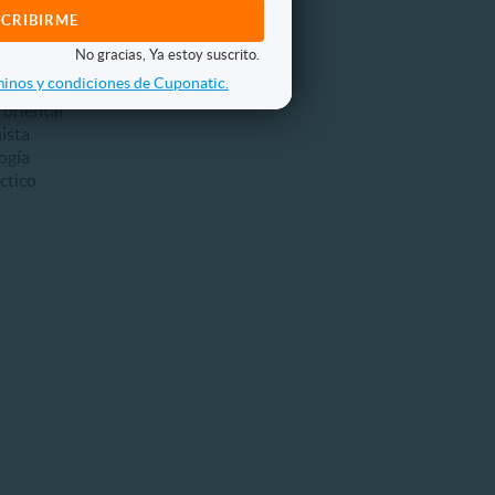
icación
infático
No gracias, Ya estoy suscrito.
e Bach
inos y condiciones de Cuponatic.
gía
 oriental
ista
ogía
ctico