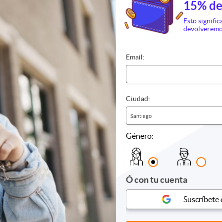
15% de
Esto signific
devolveremo
Email:
Ciudad:
Santiago
Género:
Ó con tu cuenta
Spa y Relajación
Salud
eamiento
Auriculoterapia
Biomagn
Suscríbete
mo
Biomagnetismo
Control 
e
Chocolaterapia
Dermatol