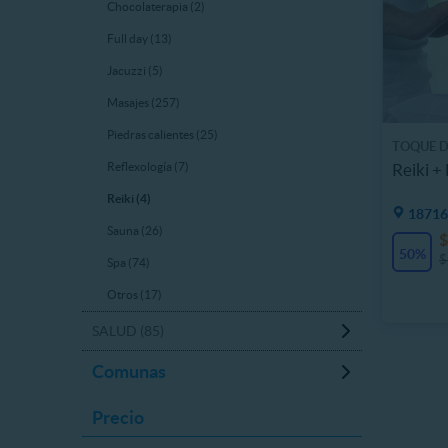
Chocolaterapia (2)
Full day (13)
Jacuzzi (5)
Masajes (257)
Piedras calientes (25)
TOQUE D
Reiki +
Reflexología (7)
Reiki (4)
18716
Sauna (26)
$
50%
$
Spa (74)
Otros (17)
SALUD (85)
Comunas
Precio