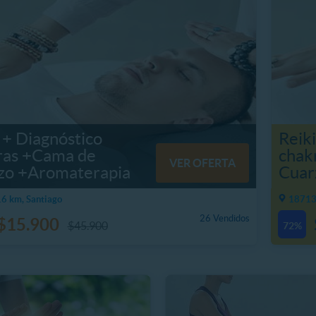
 + Diagnóstico
Reiki
ras +Cama de
chak
VER OFERTA
zo +Aromaterapia
Cuar
6 km, Santiago
18713.
26 Vendidos
$15.900
$45.900
72%