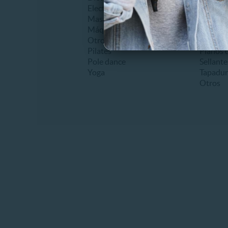
Electroestimulación
Extracc
Masajes
Frenillo
Máquinas de ejercicio
Higiene
Otros
Implant
Pilates
Planos d
Pole dance
Sellante
Yoga
Tapadur
Otros