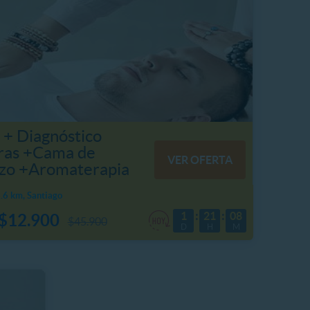
 + Diagnóstico
ras +Cama de
VER OFERTA
zo +Aromaterapia
6 km, Santiago
1
21
08
$12.900
$45.900
D
H
M