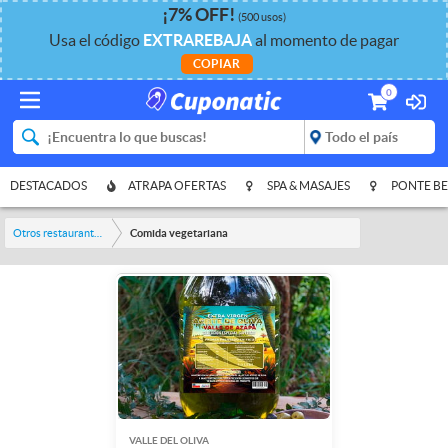
¡
7%
OFF
!
(500 usos)
Usa el código
EXTRAREBAJA
al momento de pagar
COPIAR
0
DESTACADOS
ATRAPA OFERTAS
SPA & MASAJES
PONTE BE
Otros restaurantes y bares
Comida vegetariana
VALLE DEL OLIVA