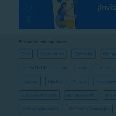
Búsquedas más populares
Cine
Restaurantes
Cafeterías
Gimnas
Diseño De Uñas
Spa
Safari
Tinajas
Lipolaser
Mechas
Alisado
Escapada 
alisado permanente
gimnasio pacific
tinaj
santiago peluquerías
Ofertas en Concepción