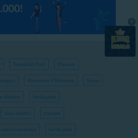
×
s
Trampolin Park
Masajes
ológico
Alineación Y Balanceo
Tricao
s diseños
family park
uñas diseños
masajes
noche romántica
family park