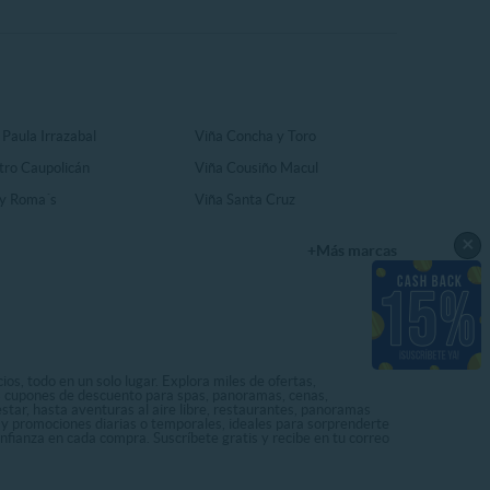
 Paula Irrazabal
Viña Concha y Toro
tro Caupolicán
Viña Cousiño Macul
y Roma´s
Viña Santa Cruz
×
+Más marcas
os, todo en un solo lugar. Explora miles de ofertas,
ás cupones de descuento para spas, panoramas, cenas,
star, hasta aventuras al aire libre, restaurantes, panoramas
s y promociones diarias o temporales, ideales para sorprenderte
onfianza en cada compra. Suscríbete gratis y recibe en tu correo