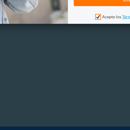
Acepto los
Térm