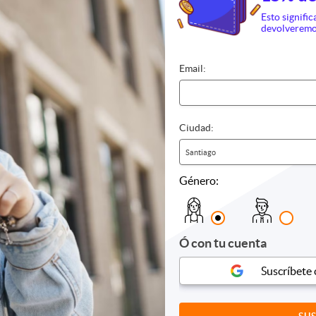
Esto signific
devolveremo
Email:
Ciudad:
Santiago
Género:
culos
Hoteles
Moteles
 y bebidas
s
Ó con tu cuenta
Suscríbete
es
es
s y conciertos