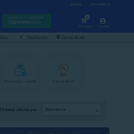
AYUDA
¡SUSCRÍBETE!
0
ANUNCIA TU NEGOCIO
Mi carro
Clientes
Niño
Depilación
Cerca de mí
Bienestar y salud
Cerca de mí
Relevancia
Ordenar ofertas por