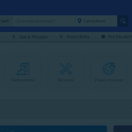
rías
s
Spa & Masajes
Ponte Bella
Pre Día del 
placeholder="Todo el
país">
Gastronomía
Servicios
Viajes y turismo