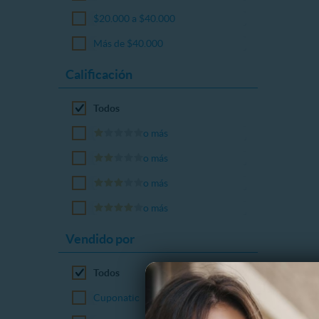
$20.000 a $40.000
Más de $40.000
Calificación
Todos
o más
o más
o más
o más
Vendido por
Todos
Cuponatic