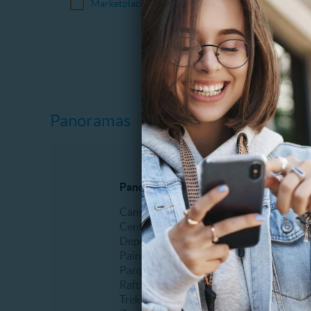
Marketplace
Panoramas
Panoramas al aire libre
Espectá
Canopy
Comidas
Centros de ski
Erótico
Deportes extremos
Fiestas
Paintball
Humor
Parques de entretenimiento
Infantil
Rafting
Musical
Trekking
Recitale