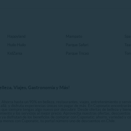
Happyland
Mampato
Spa
Huilo Huilo
Parque Safari
Tea
KidZania
Parque Tricao
Ton
elleza, Viajes, Gastronomía y Más!
. Ahorra hasta un 90% en belleza, restaurantes, viajes, entretenimiento y servici
allá, y disfruta experiencias únicas sin pagar de más. En Cuponatic encontrar
a que siempre tengas algo nuevo por descubrir. Desde ofertas de belleza y biene
nimiento y los servicios al mejor precio. Aprovecha nuestras ofertas, descuento
le ya disfrutan de los beneficios de comprar con Cuponatic: ahorro, variedad y c
sta menos con Cuponatic, tu portal número uno de descuentos en Chile.