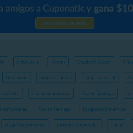
io
Peluquería
Termas
Depilación Láser
Uña
Depilación
Limpieza Dental
Limpieza Facial
Zo
Romántica
tinajas temperadas
Spa en Santiago
uña
as temperadas
Spa en Santiago
Escapada Romántica
alisado permanente
piscinas temperadas
tinaja