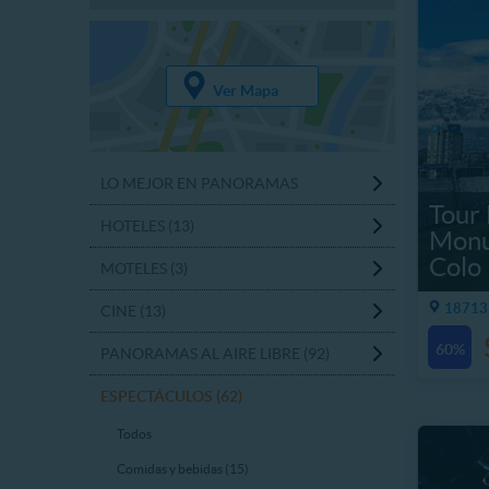
Ver Mapa
LO MEJOR EN PANORAMAS
Tour
HOTELES (13)
Monu
Colo
MOTELES (3)
18713.
CINE (13)
60%
PANORAMAS AL AIRE LIBRE (92)
ESPECTÁCULOS (62)
Todos
Comidas y bebidas (15)