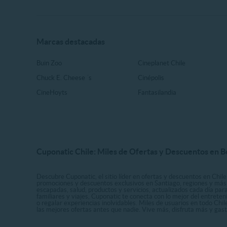
Marcas destacadas
Buin Zoo
Cineplanet Chile
Chuck E. Cheese ´s
Cinépolis
CineHoyts
Fantasilandia
Cuponatic Chile: Miles de Ofertas y Descuentos en B
Descubre Cuponatic, el sitio líder en ofertas y descuentos en Chile
promociones y descuentos exclusivos en Santiago, regiones y más 
escapadas, salud, productos y servicios, actualizados cada día par
familiares y viajes, Cuponatic te conecta con lo mejor del entrete
o regalar experiencias inolvidables. Miles de usuarios en todo Chi
las mejores ofertas antes que nadie. Vive más, disfruta más y ga