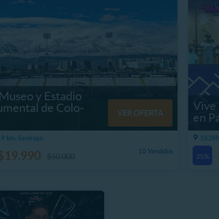
 Museo y Estadio
Vive 
mental de Colo-
VER OFERTA
en P
9 km, Santiago
18280
10 Vendidos
$19.990
$50.000
25%