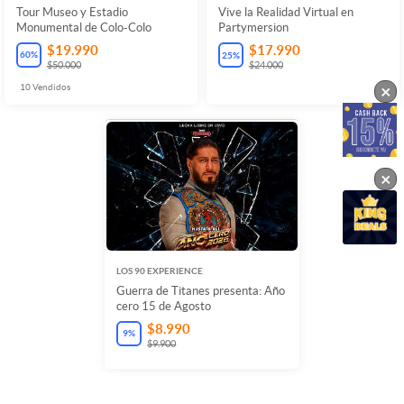
Tour Museo y Estadio
Vive la Realidad Virtual en
Monumental de Colo-Colo
Partymersion
$19.990
$17.990
60
%
25
%
$50.000
$24.000
10
Vendidos
×
×
LOS 90 EXPERIENCE
Guerra de Titanes presenta: Año
cero 15 de Agosto
$8.990
9
%
$9.900