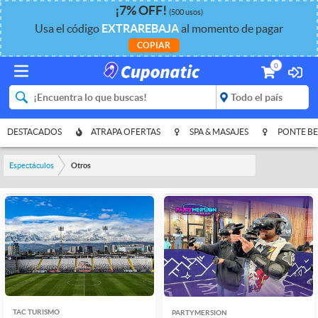
¡
7%
OFF
!
(500 usos)
Usa el código
EXTRAREBAJA
al momento de pagar
COPIAR
0
DESTACADOS
ATRAPA OFERTAS
SPA & MASAJES
PONTE BE
Espectáculos
Otros
TAC TURISMO
PARTYMERSION