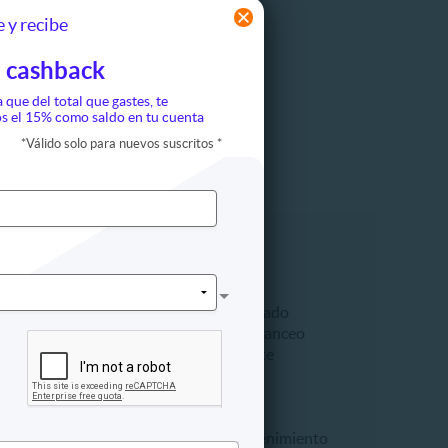
 y recibe
 cashback
a que del total que gastes, te
s el 15% como saldo en tu cuenta
*
Válido solo para nuevos suscritos
*
talleres
Automotriz
ción
Aire acondicionado
aile
Alineación y balanceo
Cambio de aceite
a
Frenos
empresarial
Lavado
 y turismo
Seguridad
Talleres y mantenimiento