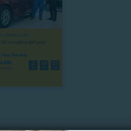
S LUBRIMAS SPA
ON completa del auto
.7 km, Recoleta
4.890
2
19
27
D
H
M
40.000