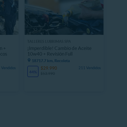
TALLERES LUBRIMAS SPA
n +
¡Imperdible! Cambio de Aceite
icos
10w40 + Revisión Full
18717.7 km, Recoleta
$29.990
 Vendidos
211 Vendidos
44%
$53.990