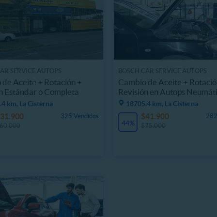
AR SERVICE AUTOPS
BOSCH CAR SERVICE AUTOPS
de Aceite + Rotación +
Cambio de Aceite + Rotació
n Estándar o Completa
Revisión en Autops Neumát
4 km, La Cisterna
18705.4 km, La Cisterna
31.900
$41.900
325 Vendidos
282
44%
60.000
$75.000