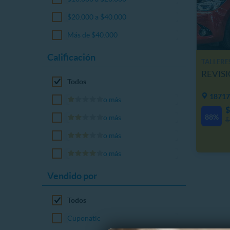
$20.000 a $40.000
Más de $40.000
Calificación
TALLERE
REVISI
Todos
18717
o más
$
88%
o más
$
o más
o más
Vendido por
Todos
Cuponatic