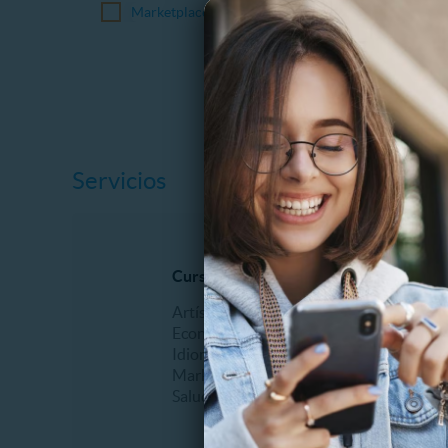
Marketplace
Servicios
Cursos online
Mascot
Artísticos
Veterina
Economía
Idiomas
Marketing
Salud