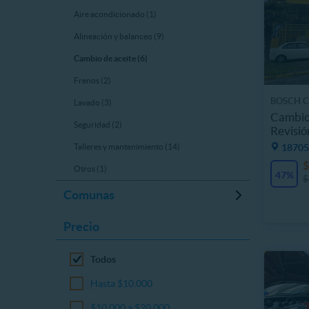
Aire acondicionado (1)
Alineación y balanceo (9)
Cambio de aceite (6)
Frenos (2)
BOSCH C
Lavado (3)
Cambio 
Seguridad (2)
Revisió
18705.
Talleres y mantenimiento (14)
$
Otros (1)
47%
$
Comunas
Precio
Todos
Hasta $10.000
$10.000 a $20.000