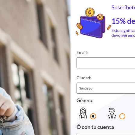
Suscríbete
15% de
Esto signific
devolveremo
Email:
Ciudad:
as
Fotografía y video
Cursos y 
Santiago
ria
Grabación de videos
Alimenta
Impresión de fotos
Canto y b
Género:
Sesión fotográfica
Eventos
Álbumes y photobook
Fotografí
Otros
Gestión 
Hotelería
Ó con tu cuenta
Idiomas