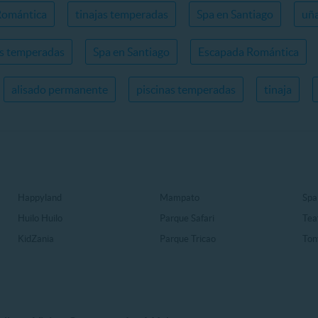
Romántica
tinajas temperadas
Spa en Santiago
uña
as temperadas
Spa en Santiago
Escapada Romántica
alisado permanente
piscinas temperadas
tinaja
Happyland
Mampato
Spa
Huilo Huilo
Parque Safari
Tea
KidZania
Parque Tricao
Ton