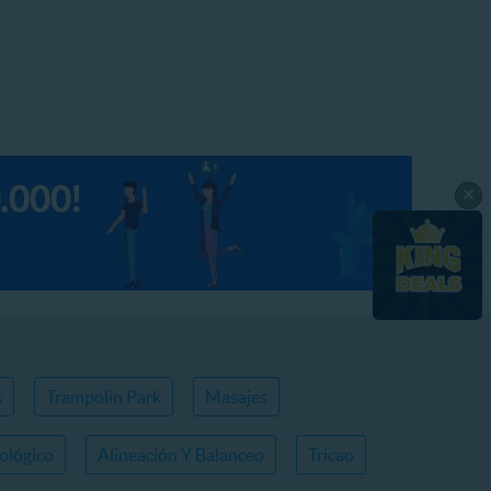
×
s
Trampolin Park
Masajes
ológico
Alineación Y Balanceo
Tricao