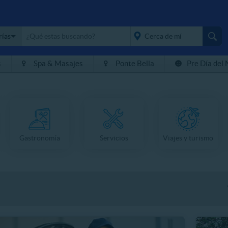
rías
s
Spa & Masajes
Ponte Bella
Pre Día del 
placeholder="Todo el
país">
Gastronomía
Servicios
Viajes y turismo