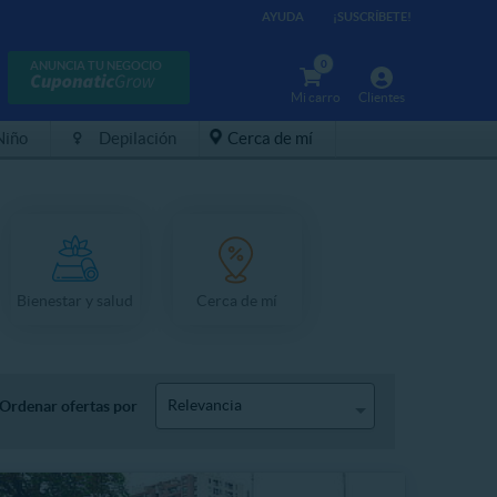
AYUDA
¡SUSCRÍBETE!
0
ANUNCIA TU NEGOCIO
Mi carro
Clientes
Niño
Depilación
Cerca de mí
Bienestar y salud
Cerca de mí
Relevancia
Ordenar ofertas por