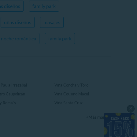
s diseños
family park
uñas diseños
masajes
noche romántica
family park
 Paula Irrazabal
Viña Concha y Toro
tro Caupolicán
Viña Cousiño Macul
y Roma´s
Viña Santa Cruz
×
+Más marcas