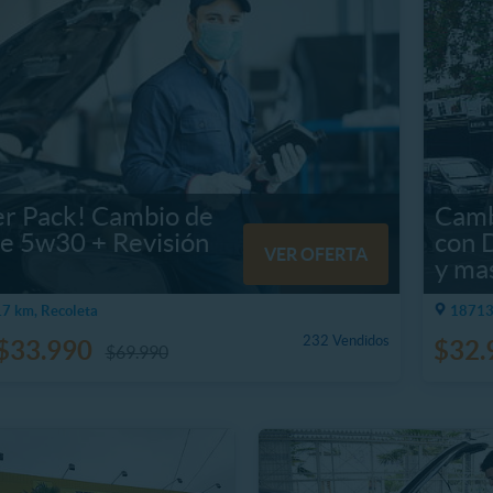
er Pack! Cambio de
Camb
te 5w30 + Revisión
con 
VER OFERTA
y ma
7 km, Recoleta
18713.
232 Vendidos
$33.990
$32.
$69.990