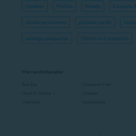
Lipolaser
Mechas
Alisado
Escapada 
alisado permanente
gimnasio pacific
tinaj
santiago peluquerías
Ofertas en Concepción
Marcas destacadas
Buin Zoo
Cineplanet Chile
Chuck E. Cheese ´s
Cinépolis
CineHoyts
Fantasilandia