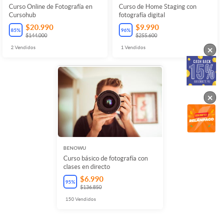
Curso Online de Fotografía en
Curso de Home Staging con
Cursohub
fotografía digital
$20.990
$9.990
85
%
96
%
$144.000
$255.600
×
2
Vendidos
1
Vendidos
×
BENOWU
Curso básico de fotografía con
clases en directo
$6.990
95
%
$136.850
150
Vendidos