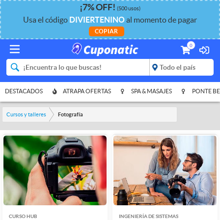
¡
7%
OFF
!
(500 usos)
Usa el código
DIVIERTENINO
al momento de pagar
COPIAR
0
DESTACADOS
ATRAPA OFERTAS
SPA & MASAJES
PONTE BE
Cursos y talleres
Fotografía
CURSO HUB
INGENIERÍA DE SISTEMAS