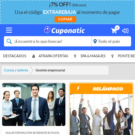
¡
7%
OFF
!
(500 usos)
Usa el código
EXTRAREBAJA
al momento de pagar
COPIAR
0
DESTACADOS
ATRAPA OFERTAS
SPA & MASAJES
PONTE BE
Cursos y talleres
Gestión empresarial
AULAFORMACIÓN BUSINESS SCHOOL