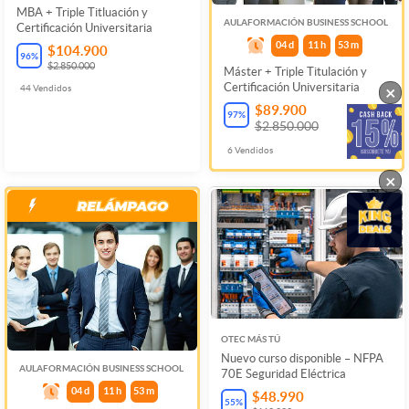
MBA + Triple Titluación y
AULAFORMACIÓN BUSINESS SCHOOL
Certificación Universitaria
04
d
11
h
53
m
$104.900
96
%
$2.850.000
Máster + Triple Titulación y
Certificación Universitaria
×
44
Vendidos
$89.900
97
%
$2.850.000
6
Vendidos
×
OTEC MÁS TÚ
Nuevo curso disponible – NFPA
AULAFORMACIÓN BUSINESS SCHOOL
70E Seguridad Eléctrica
04
d
11
h
53
m
$48.990
55
%