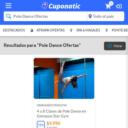
0
DESTACADOS
ATRAPA OFERTAS
SPA & MASAJES
PONTE BE
Resultados para
"
Pole Dance Ofertas
"
Filtrar
GIMNASIOS STARGYM
4 u 8 Clases de Pole Dance en
Gimnasio Star Gym
$9.990
75
%