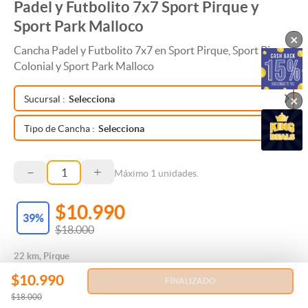
Padel y Futbolito 7x7 Sport Pirque y
Sport Park Malloco
×
Cancha Padel y Futbolito 7x7 en Sport Pirque, Sport Pirque
Colonial y Sport Park Malloco
×
Sucursal
:
Selecciona
Tipo de Cancha
:
Selecciona
–
+
Máximo
1
unidades.
$10.990
39
%
$18.000
22 km, Pirque
$10.990
FINALIZADO
$18.000