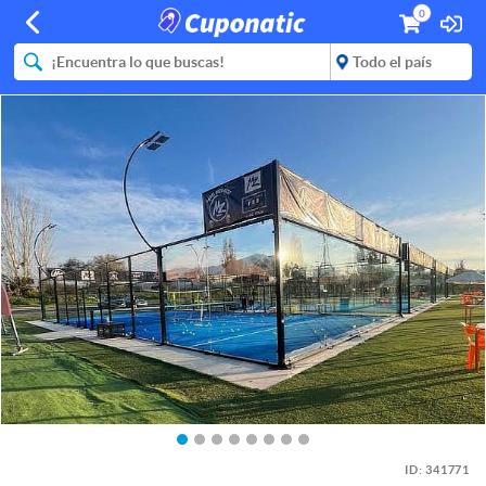
0
ID:
341771