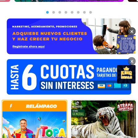
×
×
×