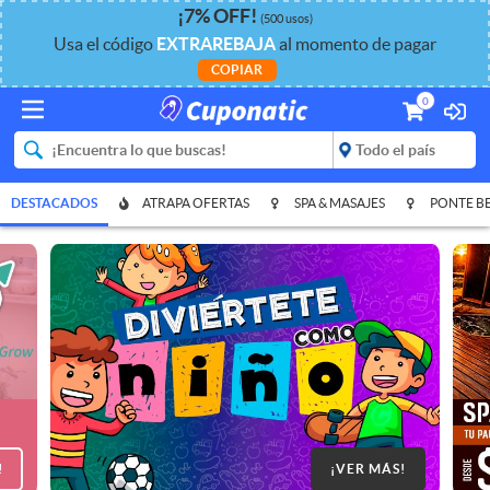
¡
7%
OFF
!
(500 usos)
Usa el código
EXTRAREBAJA
al momento de pagar
COPIAR
0
DESTACADOS
ATRAPA OFERTAS
SPA & MASAJES
PONTE B
!
¡VER MÁS!