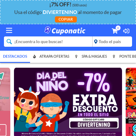
¡
7%
OFF
!
(500 usos)
Usa el código
DIVIERTENINO
al momento de pagar
COPIAR
0
DESTACADOS
ATRAPA OFERTAS
SPA & MASAJES
PONTE B
!