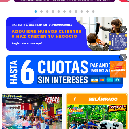
×
×
×