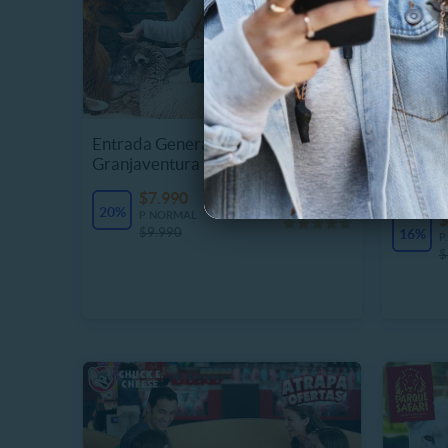
Entrada General Lunes a Domingo
JUMPER 
Granjaventura
Jumper 
Festivo
$7.990
4 Vendidos
20%
P. NORMAL
$
$9.990
16%
P
$