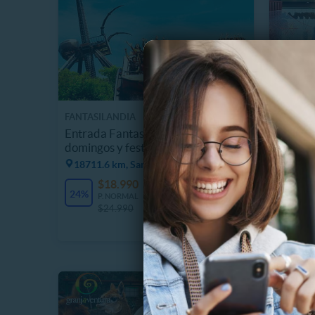
FANTASILANDIA
HAPPYL
Entrada Fantasilandia Sábados.
Paga $1
domingos y festivos
$25.00
18711.6 km, Santiago
$
28%
$18.990
3839 Vendidos
P
24%
$
P. NORMAL
$24.990