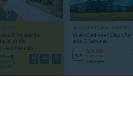
WELLNESS
BALO CLUB STARBALLOONS FLY
para 2: Relajación,
Vuelo Cautivo en Globo Aer
acial y más
para 2 Personas
3 km, Providencia
$59.900
1
40%
19.990
P. NORMAL
13
21
37
$100.000
. NORMAL
H
M
S
65.000