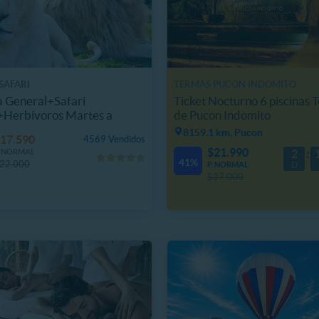
SAFARI
TERMAS PUCON INDOMITO
 General+Safari
Ticket Nocturno 6 piscinas 
+Herbívoros Martes a
de Pucon Indomito
go
8159.1 km, Pucon
17.590
4569 Vendidos
$21.990
. NORMAL
2
41%
22.000
P. NORMAL
D
$37.000