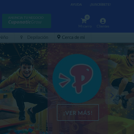
AYUDA
¡SUSCRÍBETE!
0
ANUNCIA TU NEGOCIO
Mi carro
Clientes
 Niño
Depilación
Cerca de mí
¡VER MÁS!