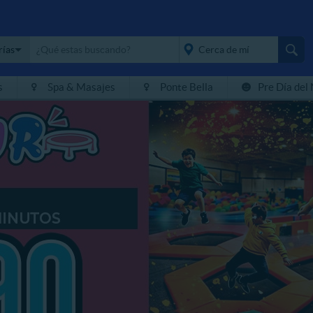
rías
s
Spa & Masajes
Ponte Bella
Pre Día del
placeholder="Todo el
país">