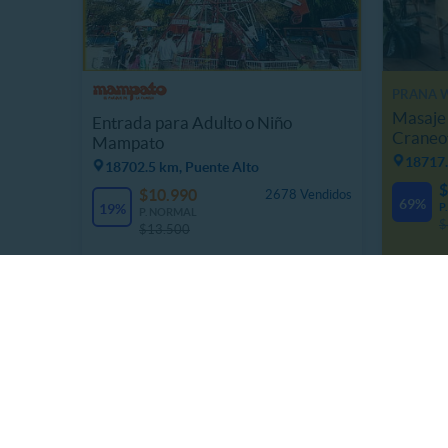
PRANA 
Masaje 
Entrada para Adulto o Niño
Craneof
Mampato
18717.
18702.5 km, Puente Alto
$
$10.990
2678 Vendidos
69%
19%
P
P. NORMAL
$
$13.500