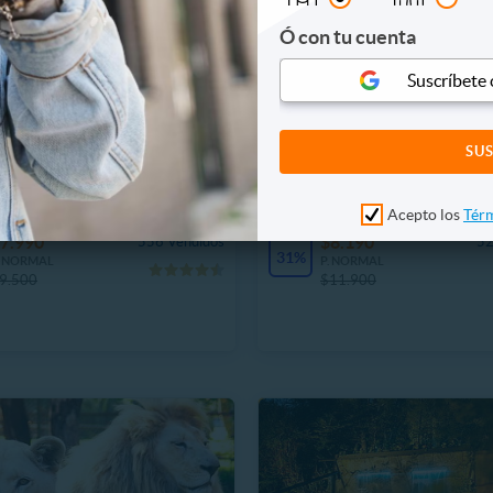
Ó con tu cuenta
Suscríbete
PARK
PARKOUR CHICUREO
Park Viernes a Domingo -
PARKOUR CHICUREO! Ent
s 60 min de juego
General Lun a Dom 60 min
Acepto los
Térm
7.990
$8.190
556 Vendidos
52
31%
. NORMAL
P. NORMAL
9.500
$11.900