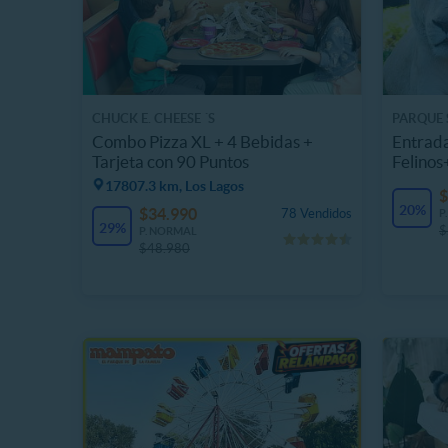
CHUCK E. CHEESE ´S
PARQUE 
Combo Pizza XL + 4 Bebidas +
Entrada
Tarjeta con 90 Puntos
Felinos
Domin
17807.3 km, Los Lagos
$
20%
$34.990
78 Vendidos
P
29%
$
P. NORMAL
$48.980