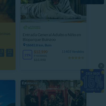
Termas
Entrada General Adulto o Niño en
Bioparque Buinzoo
18682.8 km, Buin
13
21
$12.590
11403 Vendidos
H
M
21%
P. NORMAL
$15.990
×