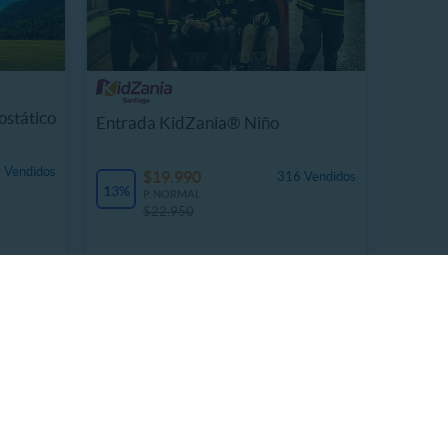
ostático
Entrada KidZania® Niño
 Vendidos
$19.990
316 Vendidos
13%
P. NORMAL
$22.950